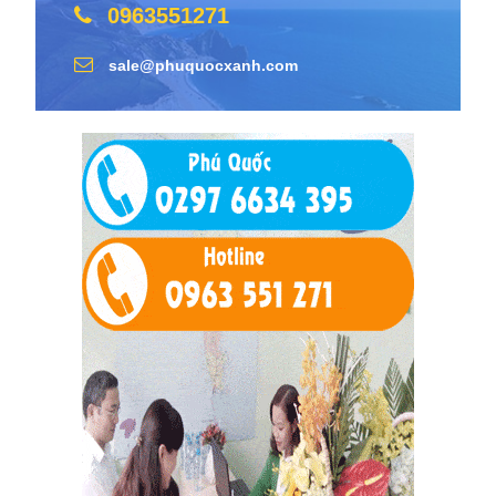
0963551271
sale@phuquocxanh.com