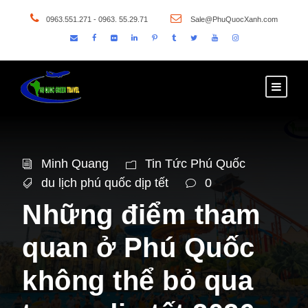
0963.551.271 - 0963. 55.29.71
Sale@PhuQuocXanh.com
Minh Quang
Tin Tức Phú Quốc
du lịch phú quốc dịp tết
0
Những điểm tham
quan ở Phú Quốc
không thể bỏ qua