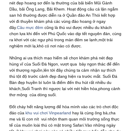
nét đẹp hoang sơ đến lạ thường của bãi biển Mũi Gành
Dầu, bãi Ông Lang, Bãi Khem. Hoạt động câu cá lặn ngắm
san hô thường được diễn ra ở Quần đảo An Thói kết hợp
với đi thuyền khám phá các vùng đảo hoang ở ngay
đây.
Câu mực đêm
cũng là thú vui được nhiều du khách
chọn lựa khi đến với Phú Quốc vào dịp tết nguyên đán, cùng
ra khơi với các ngư phủ trong màn đêm se lạnh,một trải
nghiệm mới lạ,khó có nơi nào có được.
Những ai ưa thích mạo hiểm sẽ chọn khám phá nét đẹp
hùng vĩ của Suối Đá Ngọn, vượt qua bảy ngọn thác để đến
với thượng nguồn,lên tới đây chúng ta cảm nhận sự thích
thú tột độ trước cảnh đẹp đang hiện ra trước mắt. Suối Đá
Bàn đẹp huyền bí luôn là điểm đến thu hút rất nhiều du
khách,Suối Tranh thì ngược lại với nét hiền hòa,phong cảnh
thơ mộng của dòng suối.
Đốt cháy hết năng lượng để hòa mình vào các trò chơi độc
đáo của
khu vui chơi Vinpearland
hay là cùng ông bà,cha
mẹ và lũ con nít vui nhộn tham quan môi trường sống thực
tế của muôn loài thú có mặt trong Safari.Vào những ngày