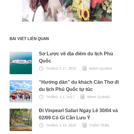
BÀI VIẾT LIÊN QUAN
Sơ Lược về địa điểm du lịch Phú
Quốc
THÁNG 5 17, 2015
MINH QUANG
“Hướng dẫn” du khách Cần Thơ đi
du lịch Phú Quốc tự túc
THÁNG 3 1, 2017
MINH QUANG
Đi Vinpearl Safari Ngày Lễ 30/04 và
02/09 Có Gì Cần Lưu Ý
THÁNG 3 13, 2023
THÂN TRẦN