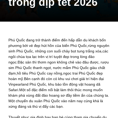
trong dịp tết 2026
Phú Quốc đang trở thành điểm đến hấp dẫn du khách bốn
phương bởi vẻ đẹp hút hồn của biển Phú Quốc,rừng nguyên
sinh Phú Quốc, những con suối chảy bọt tung trắng xóa,các
ngôi chùa tọa lạc trên vị trí tuyệt đẹp trong lòng đảo
ngọc.Đặc sản thì thơm ngon không chê vào đâu được, rượu
sim Phú Quốc thanh ngọt, nước mắm Phú Quốc giàu chất
đạm,hồ tiêu Phú Quốc cay nồng,ngọc trai Phú Quốc đẹp
hoàn mỹ.Bên cạnh đó còn có khu vui chơi giải trí hiện đại
Vinpearland Phú Quốc, khu bảo tồn động vật hoang dã
Safari.Một số đặc điểm nổi bật làm thôi thúc mong muốn
khám phá vùng đất đảo hoang sơ đầy tiềm ẩn của chúng ta.
Một chuyến du xuân Phú Quốc vào năm nay cúng khá là
xứng đáng và thú vị đấy các bạn.
Thuyết phục gia đình hay bạn bè cùng tham gia chuyến du