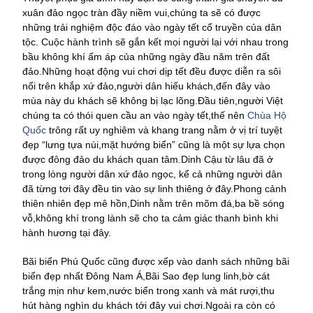
xuân đảo ngọc tràn đầy niềm vui,chúng ta sẽ có được
những trải nghiệm độc đáo vào ngày tết cổ truyền của dân
tộc. Cuộc hành trình sẽ gắn kết mọi người lại với nhau trong
bầu không khí ấm áp của những ngày đầu năm trên đất
đảo.Những hoạt động vui chơi dịp tết đều được diễn ra sôi
nổi trên khắp xứ đảo,người dân hiếu khách,đến đây vào
mùa này du khách sẽ không bị lạc lõng.Đầu tiên,người Việt
chúng ta có thói quen cầu an vào ngày tết,thế nên
Chùa Hộ
Quốc
trông rất uy nghiêm và khang trang nằm ở vị trí tuyệt
đẹp “lưng tựa núi,mặt hướng biển” cũng là một sự lựa chọn
được đông đảo du khách quan tâm.Dinh Cậu từ lâu đã ở
trong lòng người dân xứ đảo ngọc, kể cả những người dân
đã từng tơi đây đều tin vào sự linh thiêng ở đây.Phong cảnh
thiên nhiên đẹp mê hồn,Dinh nằm trên mõm đá,ba bề sóng
vỗ,không khí trong lành sẽ cho ta cảm giác thanh bình khi
hành hương tại đây.
Bãi biển Phú Quốc cũng được xếp vào danh sách những bãi
biển đẹp nhất Đông Nam Á,Bãi Sao đẹp lung linh,bờ cát
trắng mịn như kem,nước biển trong xanh và mát rượi,thu
hút hàng nghìn du khách tới đây vui chơi.Ngoài ra còn có