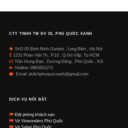
CTY TNHH TM DV DL PHÚ QUỐC XANH
SH2-05 Bình Minh Garden , Long Biên , Hà Nội
1231 Phan Văn Trị , P.10 , Q.Gò Vấp, Tp HCM
Trần Hưng Đạo , Dương Đông , Phú Quốc , KG
Hotline: 0963551271
Email :dulichphuquocxanh@gmail.com
DỊCH VỤ NỔI BẬT
Đặt phòng khách sạn
Vé Vinwonders Phú Quốc
Vé Safari Phú Quốc