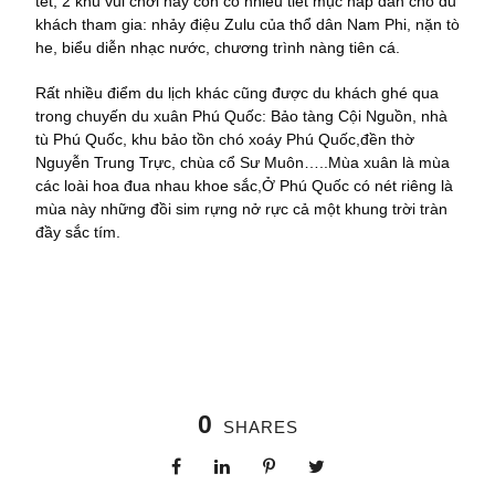
tết, 2 khu vui chơi này còn có nhiều tiết mục hấp dẫn cho du
khách tham gia: nhảy điệu Zulu của thổ dân Nam Phi, nặn tò
he, biểu diễn nhạc nước, chương trình nàng tiên cá.
Rất nhiều điểm du lịch khác cũng được du khách ghé qua
trong chuyến du xuân Phú Quốc: Bảo tàng Cội Nguồn, nhà
tù Phú Quốc, khu bảo tồn chó xoáy Phú Quốc,đền thờ
Nguyễn Trung Trực, chùa cổ Sư Muôn…..Mùa xuân là mùa
các loài hoa đua nhau khoe sắc,Ở Phú Quốc có nét riêng là
mùa này những đồi sim rựng nở rực cả một khung trời tràn
đầy sắc tím.
0
SHARES