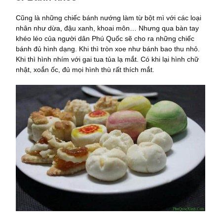
Cũng là những chiếc bánh nướng làm từ bột mì với các loại
nhân như dừa, đậu xanh, khoai môn… Nhưng qua bàn tay
khéo léo của người dân Phú Quốc sẽ cho ra những chiếc
bánh đủ hình dạng. Khi thì tròn xoe như bánh bao thu nhỏ.
Khi thì hình nhím với gai tua tủa lạ mắt. Có khi lại hình chữ
nhật, xoắn ốc, đủ mọi hình thù rất thích mắt.