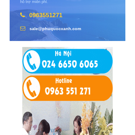
hỗ trợ miễn phí.
0963551271
sale@phuquocxanh.com