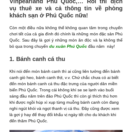
Vinpearland Phú Quốc,… Rồi thì dịch
vụ thuê xe và cả thông tin về phòng
khách sạn ở Phú Quốc nữa!
Còn một điều nữa không thể không quan tâm trong chuyến
chơi tết của cả gia đình đó chính là những món đặc sản Phú
Quốc. Sau đây là gợi ý những món ăn độc và lạ không thể
bỏ qua trong chuyến
du xuân Phú Quốc
đầu năm này!
1. Bánh canh cá thu
Khi nói đến món bánh canh thì ai cũng liên tưởng đến bánh
canh giò heo, bánh canh thịt, v.v. Chứ chắc chưa có ai biết
đến món bánh canh cá thu đặc trưng của người dân miền
biển Phú Quốc. Trong cái không khí se se lạnh vào buổi
sáng đầu năm trên đảo Phú Quốc thì còn gì thích thú hơn
khi được ngồi húp xì xụp từng muỗng bánh canh còn đang
nghi ngút khói và ngọt thanh vị cá thu. Đây cũng được xem
là gợi ý hay để thay đổi khẩu vị ngày tết cho du khách khi
đến thăm Phú Quốc.