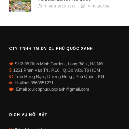
THÁNG 10 23, 2018
MINH QUANG
CTY TNHH TM DV DL PHÚ QUỐC XANH
SH2-05 Bình Minh Garden , Long Biên , Hà Nội
1231 Phan Văn Trị , P.10 , Q.Gò Vấp, Tp HCM
Trần Hưng Đạo , Dương Đông , Phú Quốc , KG
Hotline: 0963551271
Email :dulichphuquocxanh@gmail.com
DỊCH VỤ NỔI BẬT