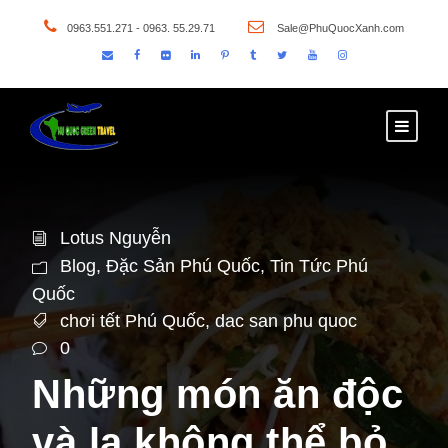
0963.551.271 - 0963. 55.29.71
Sale@PhuQuocXanh.com
Lotus Nguyễn
Blog
,
Đặc Sản Phú Quốc
,
Tin Tức Phú
Quốc
chơi tết Phú Quốc
,
dac san phu quoc
0
Những món ăn độc
và lạ không thể bỏ