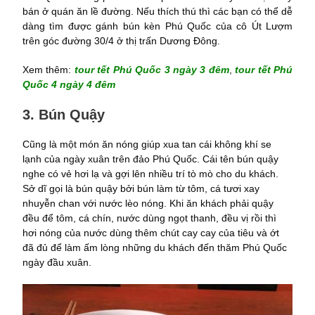
bán ở quán ăn lề đường. Nếu thích thú thì các bạn có thể dễ
dàng tìm được gánh bún kèn Phú Quốc của cô Út Lượm
trên góc đường 30/4 ở thị trấn Dương Đông.
Xem thêm:
tour tết Phú Quốc 3 ngày 3 đêm
,
tour tết Phú
Quốc 4 ngày 4 đêm
3. Bún Quậy
Cũng là một món ăn nóng giúp xua tan cái không khí se
lạnh của ngày xuân trên đảo Phú Quốc. Cái tên bún quậy
nghe có vẻ hơi lạ và gợi lên nhiều trí tò mò cho du khách.
Sở dĩ gọi là bún quậy bởi bún làm từ tôm, cá tươi xay
nhuyễn chan với nước lèo nóng. Khi ăn khách phải quậy
đều để tôm, cá chín, nước dùng ngọt thanh, đều vị rồi thì
hơi nóng của nước dùng thêm chút cay cay của tiêu và ớt
đã đủ để làm ấm lòng những du khách đến thăm Phú Quốc
ngày đầu xuân.