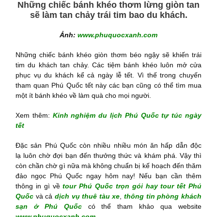
Những chiếc bánh khéo thơm lừng giòn tan
sẽ làm tan chảy trái tim bao du khách.
Ảnh:
www.phuquocxanh.com
Những chiếc bánh khéo giòn thơm béo ngậy sẽ khiến trái
tim du khách tan chảy. Các tiệm bánh khéo luôn mở cửa
phục vụ du khách kể cả ngày lễ tết. Vì thế trong chuyến
tham quan Phú Quốc tết này các bạn cũng có thể tìm mua
một ít bánh khéo về làm quà cho mọi người.
Xem thêm:
Kinh nghiệm du lịch Phú Quốc tự túc ngày
tết
Đặc sản Phú Quốc còn nhiều nhiều món ăn hấp dẫn độc
lạ luôn chờ đợi bạn đến thưởng thức và khám phá. Vậy thì
còn chần chờ gì nữa mà không chuẩn bị kế hoạch đến thăm
đảo ngọc Phú Quốc ngay hôm nay! Nếu bạn cần thêm
thông in gì về
tour Phú Quốc trọn gói hay tour tết Phú
Quốc
và cả
dịch vụ thuê tàu xe
,
thông tin phòng khách
sạn ở Phú Quốc
có thể tham khảo qua website
www.phuquocxanh.com