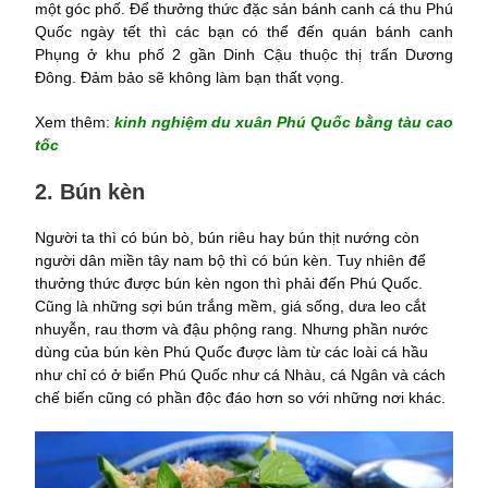
một góc phố. Để thưởng thức đặc sản bánh canh cá thu Phú
Quốc ngày tết thì các bạn có thể đến quán bánh canh
Phụng ở khu phố 2 gần Dinh Cậu thuộc thị trấn Dương
Đông. Đảm bảo sẽ không làm bạn thất vọng.
Xem thêm:
kinh nghiệm du xuân Phú Quốc bằng tàu cao
tốc
2. Bún kèn
Người ta thì có bún bò, bún riêu hay bún thịt nướng còn
người dân miền tây nam bộ thì có bún kèn. Tuy nhiên để
thưởng thức được bún kèn ngon thì phải đến Phú Quốc.
Cũng là những sợi bún trắng mềm, giá sống, dưa leo cắt
nhuyễn, rau thơm và đậu phộng rang. Nhưng phần nước
dùng của bún kèn Phú Quốc được làm từ các loài cá hầu
như chỉ có ở biển Phú Quốc như cá Nhàu, cá Ngân và cách
chế biến cũng có phần độc đáo hơn so với những nơi khác.