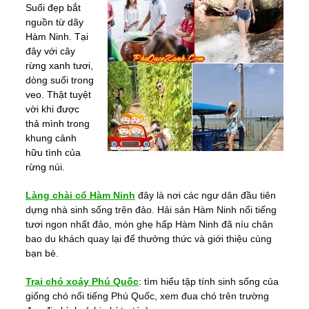
Suối đẹp bắt
nguồn từ dãy
Hàm Ninh. Tại
đây với cây
rừng xanh tươi,
dòng suối trong
veo. Thật tuyệt
vời khi được
thả mình trong
khung cảnh
hữu tình của
rừng núi.
Làng chài cổ Hàm Ninh
đây là nơi các ngư dân đầu tiên
dựng nhà sinh sống trên đảo. Hải sản Hàm Ninh nổi tiếng
tươi ngon nhất đảo, món ghẹ hấp Hàm Ninh đã níu chân
bao du khách quay lại để thưởng thức và giới thiệu cùng
bạn bè.
Trại chó xoáy Phú Quốc
: tìm hiểu tập tính sinh sống của
giống chó nổi tiếng Phú Quốc, xem đua chó trên trường