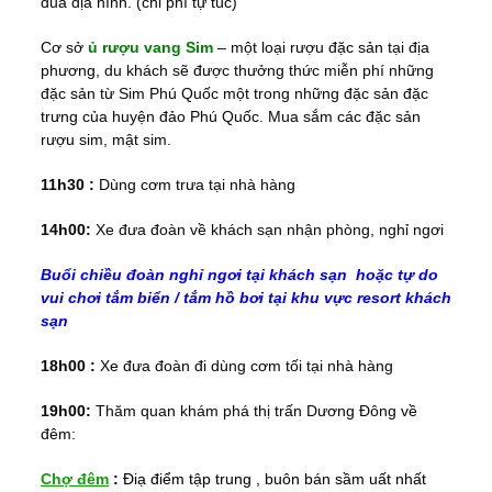
đua địa hình. (chi phí tự túc)
Cơ sở
ủ rượu vang Sim
– một loại rượu đặc sản tại địa
phương, du khách sẽ được thưởng thức miễn phí những
đặc sản từ Sim Phú Quốc một trong những đặc sản đặc
trưng của huyện đảo Phú Quốc. Mua sắm các đặc sản
rượu sim, mật sim.
11h30 :
Dùng cơm trưa tại nhà hàng
14h00:
Xe đưa đoàn về khách sạn nhận phòng, nghỉ ngơi
Buổi chiều đoàn nghỉ ngơi tại khách sạn hoặc tự do
vui chơi tắm biển / tắm hồ bơi tại khu vực resort khách
sạn
18h00 :
Xe đưa đoàn đi dùng cơm tối tại nhà hàng
19h00:
Thăm quan khám phá thị trấn Dương Đông về
đêm:
Chợ đêm
:
Điạ điểm tập trung , buôn bán sầm uất nhất