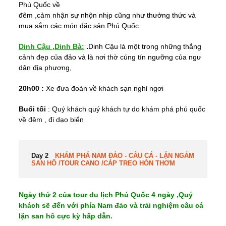
Phú Quốc về
đêm ,cảm nhận sự nhộn nhịp cũng như thưởng thức và
mua sắm các món đặc sản Phú Quốc.
Dinh Cậu ,Dinh Bà:
.
Dinh Cậu là một trong những thắng
cảnh đẹp của đảo và là nơi thờ cúng tín ngưỡng của ngư
dân địa phương,
20h00 :
Xe đưa đoàn về khách sạn nghỉ ngơi
Buổi tối
: Quý khách quý khách tự do khám phá phú quốc
về đêm , đi dạo biển
Day 2
KHÁM PHÁ NAM ĐẢO - CÂU CÁ - LẶN NGẮM
SAN HÔ /TOUR CANO /CÁP TREO HÒN THƠM
Ngày thứ 2 của tour du lịch Phú Quốc 4 ngày ,Quý
khách sẽ đến với phía Nam đảo và trải nghiệm câu cá
lặn san hô cực kỳ hấp dẫn.