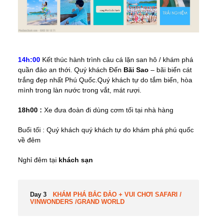
14h:00
Kết thúc hành trình câu cá lặn san hô / khám phá
quần đảo an thới. Quý khách Đến
Bãi Sao
– bãi biển cát
trắng đẹp nhất Phú Quốc.Quý khách tự do tắm biển, hòa
mình trong làn nước trong vắt, mát rượi.
18h00 :
Xe đưa đoàn đi dùng cơm tối tại nhà hàng
Buổi tối : Quý khách quý khách tự do khám phá phú quốc
về đêm
Nghỉ đêm tại
khách sạn
Day 3
KHÁM PHÁ BẮC ĐẢO + VUI CHƠI SAFARI /
VINWONDERS /GRAND WORLD