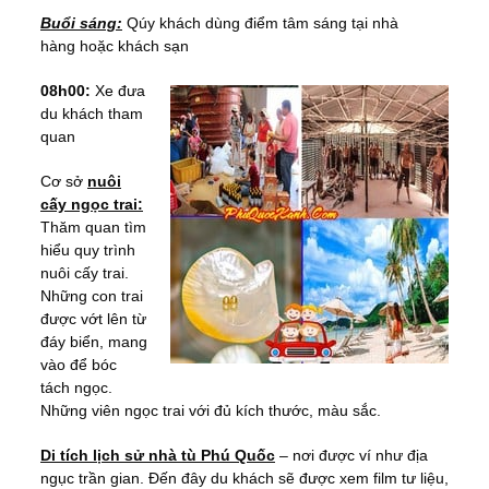
Buổi sáng:
Qúy khách dùng điểm tâm sáng tại nhà
hàng hoặc khách sạn
08h00:
Xe đưa
du khách tham
quan
Cơ sở
nuôi
cấy ngọc trai:
Thăm quan tìm
hiểu quy trình
nuôi cấy trai.
Những con trai
được vớt lên từ
đáy biển, mang
vào để bóc
tách ngọc.
Những viên ngọc trai với đủ kích thước, màu sắc.
Di tích lịch sử nhà tù Phú Quốc
– nơi được ví như địa
ngục trần gian. Đến đây du khách sẽ được xem film tư liệu,