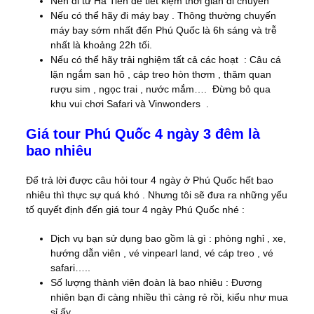
Nên đi từ Hà Tiên để tiết kiệm thời gian di chuyển
Nếu có thể hãy đi máy bay . Thông thường chuyến
máy bay sớm nhất đến Phú Quốc là 6h sáng và trễ
nhất là khoảng 22h tối.
Nếu có thể hãy trải nghiệm tất cả các hoạt : Câu cá
lặn ngắm san hô , cáp treo hòn thơm , thăm quan
rượu sim , ngọc trai , nước mắm…. Đừng bỏ qua
khu vui chơi Safari và Vinwonders .
Giá tour Phú Quốc 4 ngày 3 đêm là
bao nhiêu
Để trả lời được câu hỏi tour 4 ngày ở Phú Quốc hết bao
nhiêu thì thực sự quá khó . Nhưng tôi sẽ đưa ra những yếu
tố quyết định đến giá tour 4 ngày Phú Quốc nhé :
Dịch vụ bạn sử dụng bao gồm là gì : phòng nghỉ , xe,
hướng dẫn viên , vé vinpearl land, vé cáp treo , vé
safari…..
Số lượng thành viên đoàn là bao nhiêu : Đương
nhiên bạn đi càng nhiều thì càng rẻ rồi, kiểu như mua
sỉ ấy.