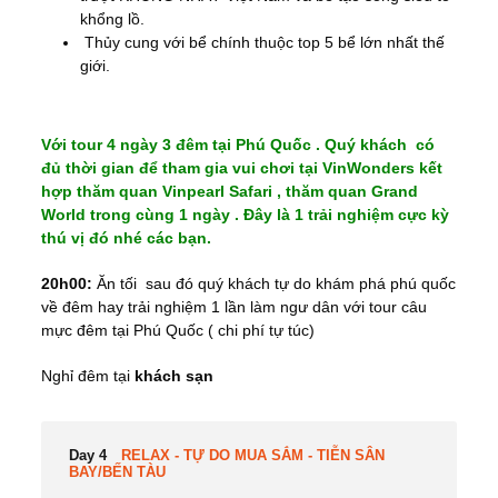
khổng lồ.
Thủy cung với bể chính thuộc top 5 bể lớn nhất thế
giới.
Với tour 4 ngày 3 đêm tại Phú Quốc . Quý khách có
đủ thời gian để tham gia vui chơi tại VinWonders kết
hợp thăm quan Vinpearl Safari , thăm quan Grand
World trong cùng 1 ngày . Đây là 1 trải nghiệm cực kỳ
thú vị đó nhé các bạn.
20h00:
Ăn tối sau đó quý khách tự do khám phá phú quốc
về đêm hay trải nghiệm 1 lần làm ngư dân với tour câu
mực đêm tại Phú Quốc ( chi phí tự túc)
Nghỉ đêm tại
khách sạn
Day 4
RELAX - TỰ DO MUA SẮM - TIỄN SÂN
BAY/BẾN TÀU