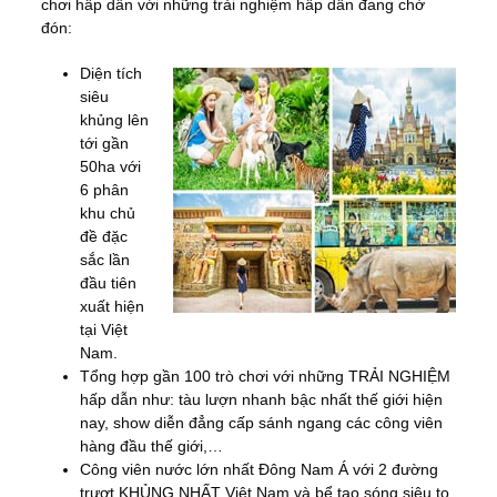
chơi hấp dẫn với những trải nghiệm hấp dẫn đang chờ
đón:
Diện tích
siêu
khủng lên
tới gần
50ha với
6 phân
khu chủ
đề đặc
sắc lần
đầu tiên
xuất hiện
tại Việt
Nam.
Tổng hợp gần 100 trò chơi với những TRẢI NGHIỆM
hấp dẫn như: tàu lượn nhanh bậc nhất thế giới hiện
nay, show diễn đẳng cấp sánh ngang các công viên
hàng đầu thế giới,…
Công viên nước lớn nhất Đông Nam Á với 2 đường
trượt KHỦNG NHẤT Việt Nam và bể tạo sóng siêu to