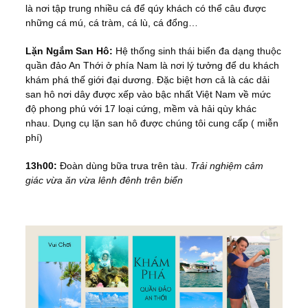
là nơi tập trung nhiều cá để qúy khách có thể câu được
những cá mú, cá tràm, cá lù, cá đổng…
Lặn Ngắm San Hô:
Hệ thống sinh thái biển đa dạng thuộc
quần đảo An Thới ở phía Nam là nơi lý tưởng để du khách
khám phá thế giới đại dương. Đặc biệt hơn cả là các dải
san hô nơi dây được xếp vào bậc nhất Việt Nam về mức
độ phong phú với 17 loại cứng, mềm và hải qùy khác
nhau. Dụng cụ lặn san hô được chúng tôi cung cấp ( miễn
phí)
13h00:
Đoàn dùng bữa trưa trên tàu.
Trải nghiệm cảm
giác vừa ăn vừa lênh đênh trên biển