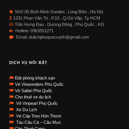
SH2-05 Bình Minh Garden , Long Biên , Hà Nội
1231 Phan Văn Trị , P.10 , Q.Gò Vấp, Tp HCM
Trần Hưng Đạo , Dương Đông , Phú Quốc , KG
Hotline: 0963551271
Email :dulichphuquocxanh@gmail.com
DỊCH VỤ NỔI BẬT
Đặt phòng khách sạn
Vé Vinwonders Phú Quốc
Vé Safari Phú Quốc
Cho thuê xe du lịch
Vé Vinpearl Phú Quốc
Xe Du Lịch
Vé Cáp Treo Hòn Thơm
Tàu Câu Cá – Câu Mực
Cho Thuê Cano