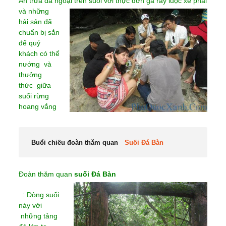
Ăn trưa dã ngoại trên suối với thực đơn gà rẫy
luộc xé phai
và những
hải sản đã
chuẩn bị sẳn
để quý
khách có thể
nướng và
thưởng
thức giữa
suối rừng
hoang vắng
Buổi chiều đoàn thăm quan
Suối Đá Bàn
Đoàn thăm quan
suối Đá Bàn
: Dòng suối
này với
những tảng