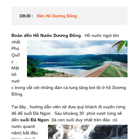
10h30 :
Đến Hồ Dương Đông
Đoàn đến Hồ Nước Dương Đông
: Hồ nước ngọt
lớn
nhất
Phú
Quố
c .
Mặt
hồ
nướ
c trong vắt với những đàn cá tung tăng bơi lội ở hồ Dương
Đông,
Tại đây , hướng dẫn viên sẽ đưa quý khách đi xuyên rừng
để đế suối Đá Ngọn . Sau khoảng 30 phút vượt rừng sẽ
đến
suối Đá Ngọn
(là con suối duy nhất trên đảo có
nước
quanh
năm) bắt đầu