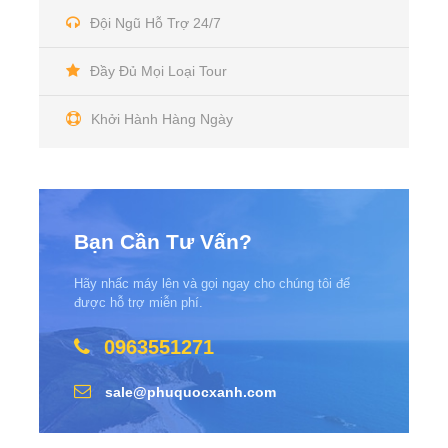
Đội Ngũ Hỗ Trợ 24/7
Đầy Đủ Mọi Loại Tour
Khởi Hành Hàng Ngày
Bạn Cần Tư Vấn?
Hãy nhấc máy lên và gọi ngay cho chúng tôi để
được hỗ trợ miễn phí.
0963551271
sale@phuquocxanh.com