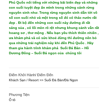
Phú Quốc nổi tiếng với những bãi biển đẹp và những
con suối tuyệt đẹp ẩn mình trong những cánh rừng
nguyên sinh như. Trong rừng nguyên sinh dẫn tới vô
số con suối nhỏ và một trong số đó có thác nước rất
đẹp . Đi bộ đến những con suối này đường đi rất
sáng sủa , có lối mòn rõ rệt nhưng khung cảnh vẫn rất
hoang sơ , thơ mộng . Nếu bạn yêu thích thiên nhiên ,
ưa khám phá và có sức khoẻ đừng thì đường nên bỏ
qua những trải nghiệm này khi đến Phú Quốc . Hãy
tham gia hành trình khám phá Suối Đá Bàn – Hồ
Dương Đông – Suối Đá ngọn của chúng tôi
Điểm Khởi Hành/ Điểm Đến
Khách Sạn / Resort >> Suối Đá Bàn/Đá Ngọn
Phương Tiện
Ô tô