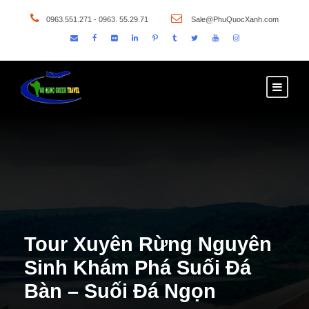
0963.551.271 - 0963. 55.29.71
Sale@PhuQuocXanh.com
Tour Xuyên Rừng Nguyên
Sinh Khám Phá Suối Đá
Bàn – Suối Đá Ngọn