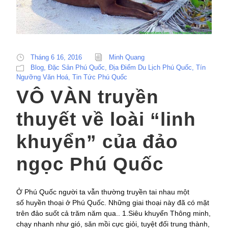
Tháng 6 16, 2016
Minh Quang
Blog
,
Đặc Sản Phú Quốc
,
Địa Điểm Du Lịch Phú Quốc
,
Tín
Ngưỡng Văn Hoá
,
Tin Tức Phú Quốc
VÔ VÀN truyền
thuyết về loài “linh
khuyển” của đảo
ngọc Phú Quốc
Ở Phú Quốc người ta vẫn thường truyền tai nhau một
số huyền thoại ở Phú Quốc. Những giai thoại này đã có mặt
trên đảo suốt cả trăm năm qua.. 1.Siêu khuyển Thông minh,
chạy nhanh như gió, săn mồi cực giỏi, tuyệt đối trung thành,