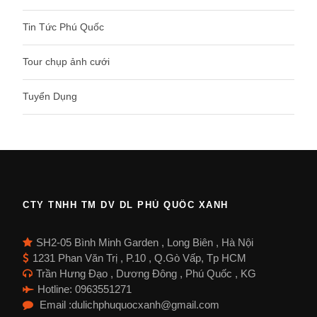
Tin Tức Phú Quốc
Tour chụp ảnh cưới
Tuyển Dụng
CTY TNHH TM DV DL PHÚ QUỐC XANH
SH2-05 Bình Minh Garden , Long Biên , Hà Nội
1231 Phan Văn Trị , P.10 , Q.Gò Vấp, Tp HCM
Trần Hưng Đạo , Dương Đông , Phú Quốc , KG
Hotline: 0963551271
Email :dulichphuquocxanh@gmail.com