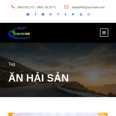
0963.551.271 - 0963. 55.29.71
Sale@PhuQuocXanh.com
Tag
ĂN HẢI SẢN