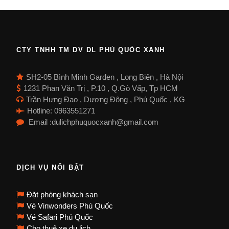
CTY TNHH TM DV DL PHÚ QUỐC XANH
SH2-05 Bình Minh Garden , Long Biên , Hà Nội
1231 Phan Văn Trị , P.10 , Q.Gò Vấp, Tp HCM
Trần Hưng Đạo , Dương Đông , Phú Quốc , KG
Hotline: 0963551271
Email :dulichphuquocxanh@gmail.com
DỊCH VỤ NỔI BẬT
Đặt phòng khách sạn
Vé Vinwonders Phú Quốc
Vé Safari Phú Quốc
Cho thuê xe du lịch