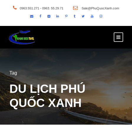
0963.551.271 - 0963. 55.29.71
Sale@PhuQuocXanh.com
Tag
DU LỊCH PHÚ
QUỐC XANH