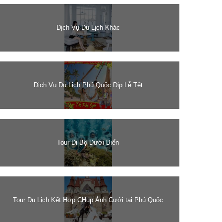
Dịch Vụ Du Lịch Khác
Dịch Vụ Du Lịch Phú Quốc Dịp Lễ Tết
Tour Đi Bộ Dưới Biển
Tour Du Lịch Kết Hợp CHụp Ảnh Cưới tại Phú Quốc