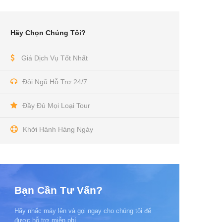
Hãy Chọn Chúng Tôi?
Giá Dịch Vụ Tốt Nhất
Đội Ngũ Hỗ Trợ 24/7
Đầy Đủ Mọi Loại Tour
Khởi Hành Hàng Ngày
Bạn Cần Tư Vấn?
Hãy nhấc máy lên và gọi ngay cho chúng tôi để
được hỗ trợ miễn phí.