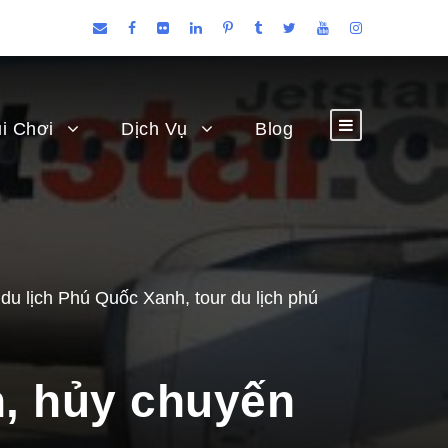
i Chơi
Dịch Vụ
Blog
du lịch Phú Quốc Xanh
,
tour du lịch phú
n, hủy chuyến