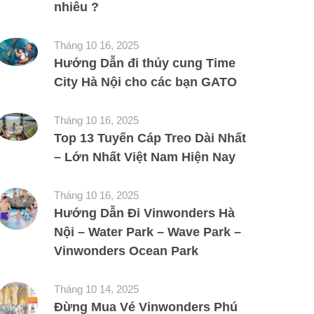
nhiêu ?
Tháng 10 16, 2025
Hướng Dẫn đi thủy cung Time
City Hà Nội cho các bạn GATO
Tháng 10 16, 2025
Top 13 Tuyến Cáp Treo Dài Nhất
– Lớn Nhất Việt Nam Hiện Nay
Tháng 10 16, 2025
Hướng Dẫn Đi Vinwonders Hà
Nội – Water Park – Wave Park –
Vinwonders Ocean Park
Tháng 10 14, 2025
Đừng Mua Vé Vinwonders Phú