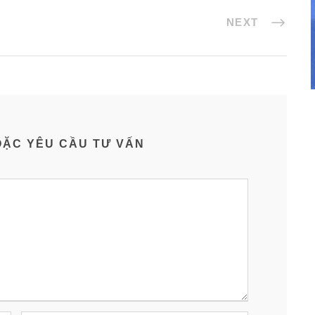
NEXT
OẶC YÊU CẦU TƯ VẤN