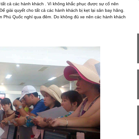
ỗi tất cả các hành khách . Vì không khắc phục được sự cố nên
ể giải quyết cho tất cả các hành khách bị kẹt lại sân bay hãng.
Sơn Phú Quốc nghỉ qua đêm. Do không đủ xe nên các hành khách