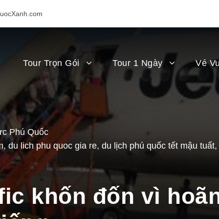
uocXanh.com
Tour Trọn Gói
Tour 1 Ngày
Vé Vu
ức Phú Quốc
m
,
du lich phu quoc gia re
,
du lịch phú quốc tết mậu tuất
,
ific khốn đốn vì hoã