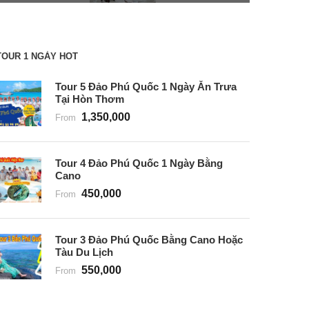
TOUR 1 NGÀY HOT
Tour 5 Đảo Phú Quốc 1 Ngày Ăn Trưa
Tại Hòn Thơm
1,350,000
From
Tour 4 Đảo Phú Quốc 1 Ngày Bằng
Cano
450,000
From
Tour 3 Đảo Phú Quốc Bằng Cano Hoặc
Tàu Du Lịch
550,000
From