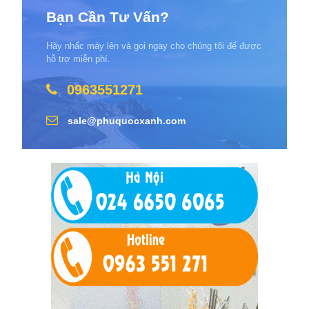
Bạn Cần Tư Vấn?
Hãy nhấc máy lên và gọi ngay cho chúng tôi để được
hỗ trợ miễn phí.
0963551271
sale@phuquocxanh.com