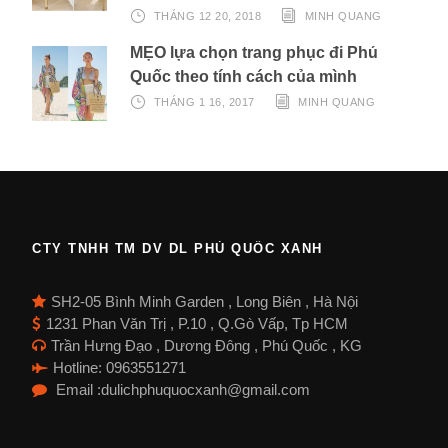
THÁNG 12 20, 2018
MINH QUANG
MẸO lựa chọn trang phục đi Phú
Quốc theo tính cách của mình
THÁNG 1 16, 2017
MINH QUANG
CTY TNHH TM DV DL PHÚ QUỐC XANH
SH2-05 Bình Minh Garden , Long Biên , Hà Nội
1231 Phan Văn Trị , P.10 , Q.Gò Vấp, Tp HCM
Trần Hưng Đạo , Dương Đông , Phú Quốc , KG
Hotline: 0963551271
Email :dulichphuquocxanh@gmail.com