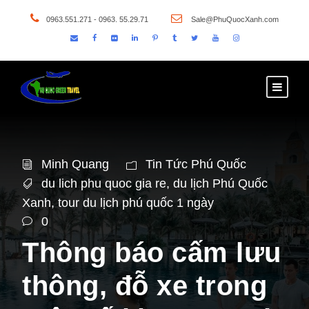
0963.551.271 - 0963. 55.29.71
Sale@PhuQuocXanh.com
Minh Quang
Tin Tức Phú Quốc
du lich phu quoc gia re
,
du lịch Phú Quốc
Xanh
,
tour du lịch phú quốc 1 ngày
0
Thông báo cấm lưu
thông, đỗ xe trong