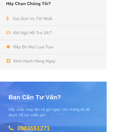
Hãy Chọn Chúng Tôi?
Giá Dịch Vụ Tốt Nhất
Đội Ngũ Hỗ Trợ 24/7
Đầy Đủ Mọi Loại Tour
Khởi Hành Hàng Ngày
Bạn Cần Tư Vấn?
Hãy nhấc máy lên và gọi ngay cho chúng tôi để
được hỗ trợ miễn phí.
0963551271