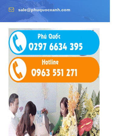
sale@phuquocxanh.com