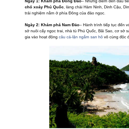
Ngày 1: Khám phá Đông Đảo
– Những điểm đến đầu tiên
chó xoáy Phú Quốc
, làng chài Hàm Ninh, Dinh Cậu, 
trải nghiệm nằm ở phía Đông của đảo ngọc.
Ngày 2: Khám phá Nam Đảo
– Hành trình tiếp tục đế
sở nuôi cấy ngọc trai, nhà tù Phú Quốc, Bãi Sao, cơ sở
gia vào hoạt động
câu cá-lặn ngắm san hô
vô cùng độc đ