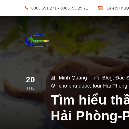
0963.551.271 - 0963. 55.29.71
Sale@PhuQ
Minh Quang
Blog
,
Đặc 
20
cho phu quoc
,
tour Hai Phong
TH2
Tìm hiểu th
Hải Phòng-