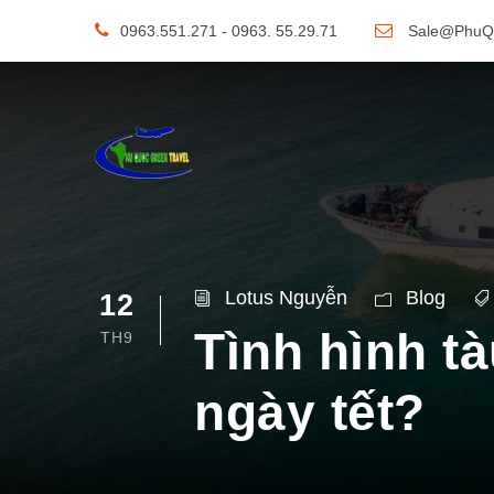
0963.551.271 - 0963. 55.29.71
Sale@PhuQ
Lotus Nguyễn
Blog
12
Tình hình t
TH9
ngày tết?