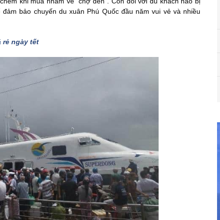
t chém khi mua nhằm vé “chợ đen”. Còn đối với du khách nào bị
để đảm bảo chuyến du xuân Phú Quốc đầu năm vui vẻ và nhiều
rẻ ngày tết