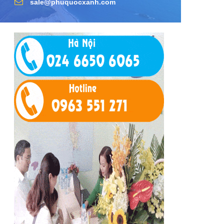
sale@phuquocxanh.com