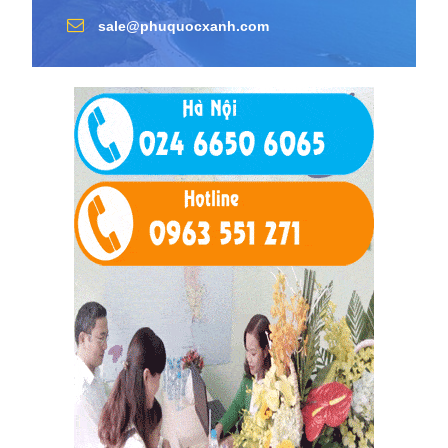
sale@phuquocxanh.com