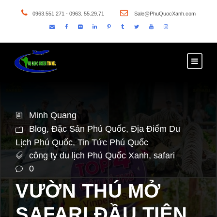
0963.551.271 - 0963. 55.29.71
Sale@PhuQuocXanh.com
Minh Quang
Blog
,
Đặc Sản Phú Quốc
,
Địa Điểm Du
Lịch Phú Quốc
,
Tin Tức Phú Quốc
công ty du lịch Phú Quốc Xanh
,
safari
0
VƯỜN THÚ MỞ
SAFARI ĐẦU TIÊN