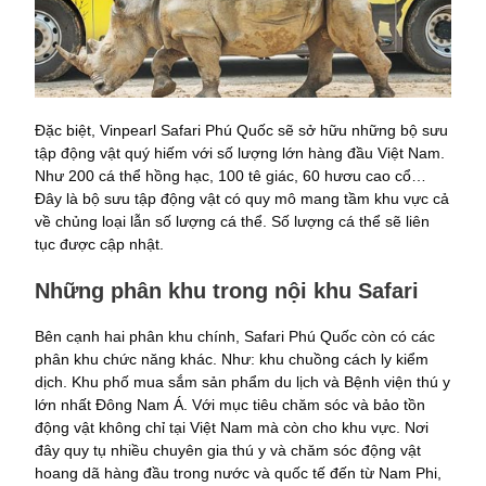
Đặc biệt, Vinpearl Safari Phú Quốc sẽ sở hữu những bộ sưu
tập động vật quý hiếm với số lượng lớn hàng đầu Việt Nam.
Như 200 cá thể hồng hạc, 100 tê giác, 60 hươu cao cổ…
Đây là bộ sưu tập động vật có quy mô mang tầm khu vực cả
về chủng loại lẫn số lượng cá thể. Số lượng cá thể sẽ liên
tục được cập nhật.
Những phân khu trong nội khu Safari
Bên cạnh hai phân khu chính, Safari Phú Quốc còn có các
phân khu chức năng khác. Như: khu chuồng cách ly kiểm
dịch. Khu phố mua sắm sản phẩm du lịch và Bệnh viện thú y
lớn nhất Đông Nam Á. Với mục tiêu chăm sóc và bảo tồn
động vật không chỉ tại Việt Nam mà còn cho khu vực. Nơi
đây quy tụ nhiều chuyên gia thú y và chăm sóc động vật
hoang dã hàng đầu trong nước và quốc tế đến từ Nam Phi,