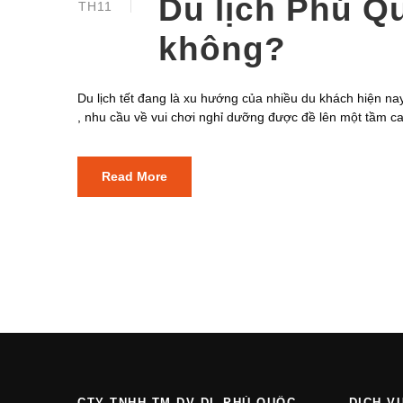
Du lịch Phú Qu
TH11
không?
Du lịch tết đang là xu hướng của nhiều du khách hiện nay
, nhu cầu về vui chơi nghỉ dưỡng được đề lên một tầm 
Read More
CTY TNHH TM DV DL PHÚ QUỐC
DỊCH V