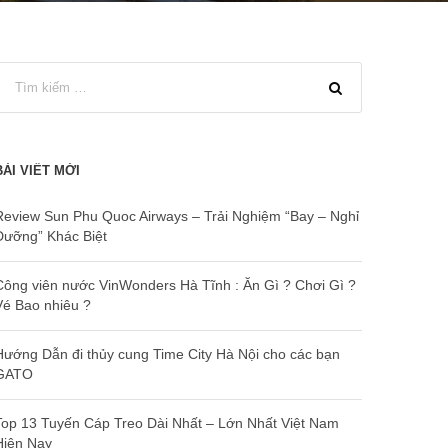
BÀI VIẾT MỚI
Review Sun Phu Quoc Airways – Trải Nghiệm “Bay – Nghỉ
Dưỡng” Khác Biệt
Công viên nước VinWonders Hà Tĩnh : Ăn Gì ? Chơi Gì ?
Vé Bao nhiêu ?
Hướng Dẫn đi thủy cung Time City Hà Nội cho các bạn
GATO
Top 13 Tuyến Cáp Treo Dài Nhất – Lớn Nhất Việt Nam
Hiện Nay