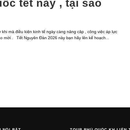
ốc tết này , tại sao
 khi mà điều kiện kinh tế ngày càng nâng câp , công việc áp lực
cao mới . Tết Nguyên Đán 2026 này bạn hãy lên kế hoạch...
Ụ NỔI BẬT
TOUR PHÚ QUỐC KH LIÊN 