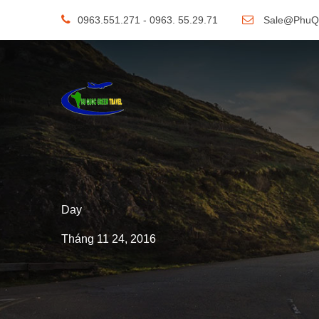
0963.551.271 - 0963. 55.29.71
Sale@PhuQ
Day
Tháng 11 24, 2016