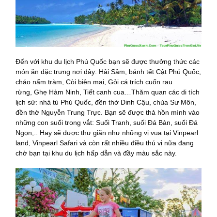
Đến với khu du lịch Phú Quốc bạn sẽ được thưởng thức các
món ăn đặc trưng nơi đây: Hải Sâm, bánh tết Cật Phú Quốc,
cháo nấm tràm, Còi biên mai, Gỏi cá trích cuốn rau
rừng, Ghẹ Hàm Ninh, Tiết canh cua…Thăm quan các di tích
lịch sử: nhà tù Phú Quốc, đền thờ Dinh Cậu, chùa Sư Môn,
đền thờ Nguyễn Trung Trực. Bạn sẽ được thả hồn mình vào
những con suối trong vắt: Suối Tranh, suối Đá Bàn, suối Đá
Ngọn,.. Hay sẽ được thư giãn như những vị vua tại Vinpearl
land, Vinpearl Safari và còn rất nhiều điều thú vị nữa đang
chờ bạn tại khu du lịch hấp dẫn và đầy màu sắc này.