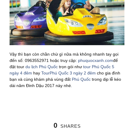
Vậy thì bạn còn chần chừ gì nữa mà không nhanh tay gọi
đến số: 0963552971 hoặc truy cập:
phuquocxanh.com
để
đặt tour
du lịch Phú Quốc
trọn gói như
tour Phú Quốc 5
ngày 4 đêm
hay
TourPhú Quốc 3 ngày 2 đêm
cho gia đình
bạn và cùng khám phá vùng đất
Phú Quốc
trong dịp lễ kéo
dài năm Đinh Dậu 2017 này nhé.
0
SHARES