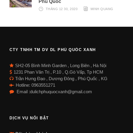
Phú Quốc
THÁNG 12 30, 2020
MINH QUANG
CTY TNHH TM DV DL PHÚ QUỐC XANH
SH2-05 Bình Minh Garden , Long Biên , Hà Nội
1231 Phan Văn Trị , P.10 , Q.Gò Vấp, Tp HCM
Trần Hưng Đạo , Dương Đông , Phú Quốc , KG
Hotline: 0963551271
Email :dulichphuquocxanh@gmail.com
DỊCH VỤ NỔI BẬT