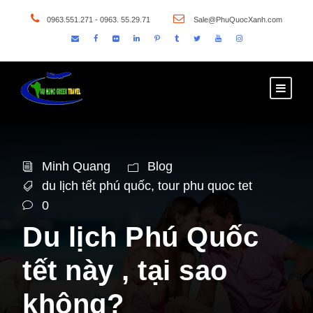
0963.551.271 - 0963. 55.29.71
Sale@PhuQuocXanh.com
Minh Quang
Blog
du lịch tết phú quốc
,
tour phu quoc tet
0
Du lịch Phú Quốc
tết này , tại sao
không?