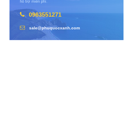
hỗ trợ miễn phí.
0963551271
sale@phuquocxanh.com