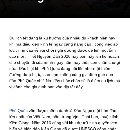
Du lịch tết đang là xu hướng của nhiều du khách hiện nay
khi mà điều kiện kinh tế ngày càng nâng câp , công việc áp
lực , nhu cầu về vui chơi nghỉ dưỡng được đề lên một tầm
cao mới . Tết Nguyên Đán 2026 này bạn hãy lên kế hoạch
cho chuyến đi của mình ngay hôm nay thôi, còn chần chừ gì
nữa .Đặc biệt khi Phú Quốc đang nổi lên như một thiên
đường du lịch , tại sao bạn không cùng gia đình ghé qua
đảo Phú Quốc nhỉ? Nơi đây chắc chắn sẽ là điểm du lịch thú
vị dành cho gia đình bạn vào dịp tết đấy.
Phú Quốc
vốn được mệnh danh là Đảo Ngọc một hòn đảo
lớn nhất của Việt Nam, nằm trong Vịnh Thái Lan, thuộc tỉnh
Kiên Giang. Năm 2016 cùng với khu dự trữ sinh quyển ven
biển và biển đảo Kiên Giang đã được UNESCO công nhận