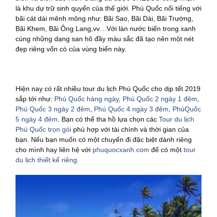
là khu dự trữ sinh quyển của thế giới. Phú Quốc nổi tiếng với
bãi cát dài mênh mông như: Bãi Sao, Bãi Dài, Bãi Trường,
Bãi Khem, Bãi Ông Lang,vv…Với làn nước biển trong xanh
cùng những dạng san hô đầy màu sắc đã tạo nên một nét
đẹp riêng vốn có của vùng biển này.
Hiện nay có rất nhiều tour du lịch Phú Quốc cho dịp tết 2019
sắp tới như:
Phú Quốc hàng ngày
,
Phú Quốc 2 ngày 1 đêm
,
Phú Quốc 3 ngày 2 đêm
,
Phú Quốc 4 ngày 3 đêm
,
PhúQuốc
5 ngày 4 đêm
. Bạn có thể tha hồ lựa chọn các
Tour du lịch
Phú Quốc trọn gói
phù hợp với tài chính và thời gian của
bạn. Nếu bạn muốn có một chuyến đi đặc biệt dành riêng
cho mình hay liên hệ với
phuquocxanh.com
để có một
tour
du lịch thiết kế riêng
.