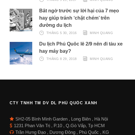
Bất ngờ trước sự lời hại của 7 mẹo
hay giúp tránh ‘chặt chém’ trên
đường du lịch
THÁNG 5 30, 2016
MINH QUANG
Du lịch Phú Quốc lễ 2/9 nên đi tàu xe
hay máy bay?
THÁNG 8 29, 2018
MINH QUANG
CTY TNHH TM DV DL PHÚ QUỐC XANH
SH2-05 Bình Minh Garden , Long Biên , Hà Nội
1231 Phan Văn Trị , P.10 , Q.Gò Vấp, Tp HCM
Trần Hưng Đạo , Dương Đông , Phú Quốc , KG