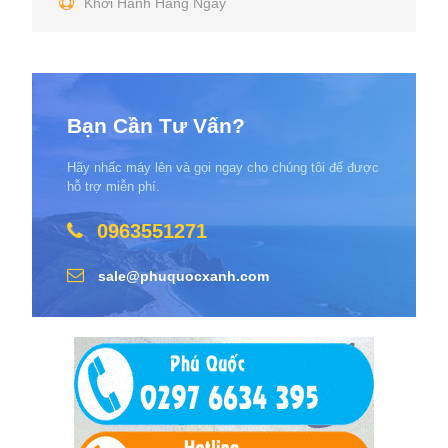
Khởi Hành Hàng Ngày
Bạn Cần Tư Vấn?
Hãy nhấc máy lên và gọi ngay cho chúng tôi để được
hỗ trợ miễn phí.
0963551271
sale@phuquocxanh.com