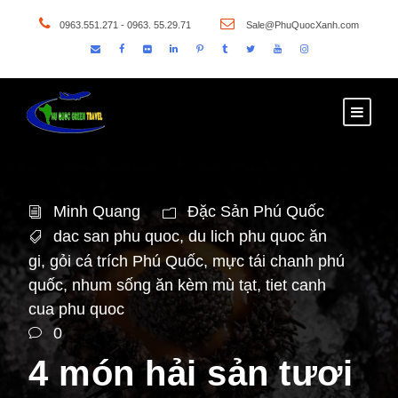
0963.551.271 - 0963. 55.29.71
Sale@PhuQuocXanh.com
Minh Quang
Đặc Sản Phú Quốc
dac san phu quoc
,
du lich phu quoc ăn
gi
,
gỏi cá trích Phú Quốc
,
mực tái chanh phú
quốc
,
nhum sống ăn kèm mù tạt
,
tiet canh
cua phu quoc
0
4 món hải sản tươi