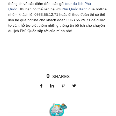
thông tin về các điểm đến, các gói
tour du lịch Phú
Quốc.
..thì bạn có thể liên hệ với
Phú Quốc Xanh
qua hotline
nhóm khách lẻ: 0963.55.12.71 hoặc đi theo đoàn thì có thể
liên hệ qua hotline cho khách đoàn 0963.55.29.71 để được
tư vấn, hỗ trợ biết thêm những thông tin bổ ích cho chuyến
du lịch Phú Quốc sắp tới của mình nhé.
0
SHARES