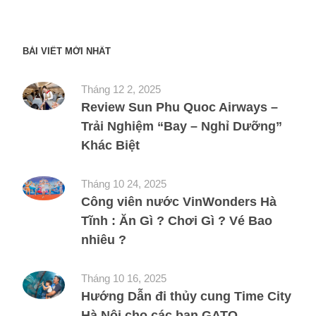
BÀI VIẾT MỚI NHẤT
Tháng 12 2, 2025
Review Sun Phu Quoc Airways –
Trải Nghiệm “Bay – Nghỉ Dưỡng”
Khác Biệt
Tháng 10 24, 2025
Công viên nước VinWonders Hà
Tĩnh : Ăn Gì ? Chơi Gì ? Vé Bao
nhiêu ?
Tháng 10 16, 2025
Hướng Dẫn đi thủy cung Time City
Hà Nội cho các bạn GATO