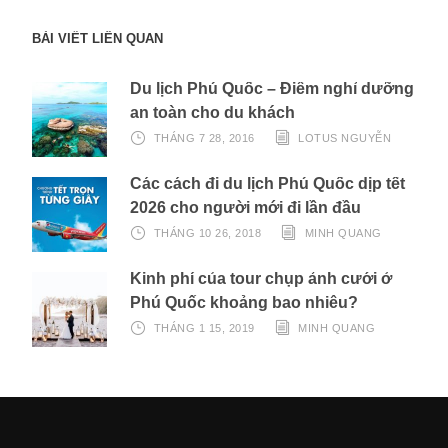
BÀI VIẾT LIÊN QUAN
Du lịch Phú Quốc – Điểm nghỉ dưỡng
an toàn cho du khách
THÁNG 7 28, 2016
LOTUS NGUYỄN
Các cách đi du lịch Phú Quốc dịp tết
2026 cho người mới đi lần đầu
THÁNG 10 26, 2018
MINH QUANG
Kinh phí của tour chụp ảnh cưới ở
Phú Quốc khoảng bao nhiêu?
THÁNG 1 15, 2019
MINH QUANG