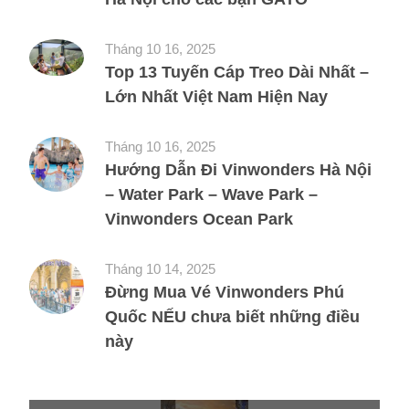
Tháng 10 16, 2025
Top 13 Tuyến Cáp Treo Dài Nhất –
Lớn Nhất Việt Nam Hiện Nay
Tháng 10 16, 2025
Hướng Dẫn Đi Vinwonders Hà Nội
– Water Park – Wave Park –
Vinwonders Ocean Park
Tháng 10 14, 2025
Đừng Mua Vé Vinwonders Phú
Quốc NẾU chưa biết những điều
này