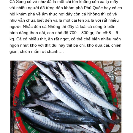
Cá Sòng có vẻ như đã là một cái tên không còn xa lạ mấy
với nhiều người đã từng đến khám phá Phú Quốc hay có cơ
hội khám phá về ẩm thực nơi đây còn cá Nhồng thì có vẻ
như vẫn chưa biết đến và là một cái tên xa lạ với rất nhiều
người. Nhắc đến cá Nhồng thì đây là loài cá sống ở biển,
hình dáng thon dài, con nhỏ độ 700 – 800 gr, lớn cỡ 8 – 9
kg. Cá có nhiều thịt, ăn rất ngọt, có thể chế biến nhiều món
ngon như: kho với thịt đùi hay thịt ba chỉ, kho dưa cải, chiên
giòn, chiên mắm ớt chanh….