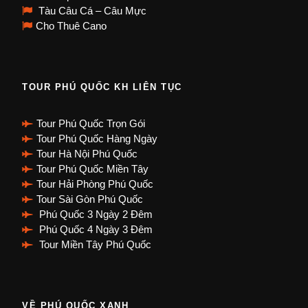
Tàu Câu Cá – Câu Mực
Cho Thuê Cano
TOUR PHÚ QUỐC KH LIÊN TỤC
Tour Phú Quốc Trọn Gói
Tour Phú Quốc Hàng Ngày
Tour Hà Nội Phú Quốc
Tour Phú Quốc Miền Tây
Tour Hải Phòng Phú Quốc
Tour Sài Gòn Phú Quốc
Phú Quốc 3 Ngày 2 Đêm
Phú Quốc 4 Ngày 3 Đêm
Tour Miền Tây Phú Quốc
VỀ PHÚ QUỐC XANH