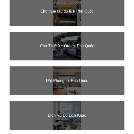
Cho thuê tàu du lịch Phú Quốc
Cho Thuê Xe Oto tại Phú Quốc
Đặt Phòng tại Phú Quốc
Dịch Vụ Du Lịch Khác