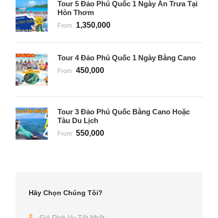
Tour 5 Đảo Phú Quốc 1 Ngày Ăn Trưa Tại
Hòn Thơm
1,350,000
From
Tour 4 Đảo Phú Quốc 1 Ngày Bằng Cano
450,000
From
Tour 3 Đảo Phú Quốc Bằng Cano Hoặc
Tàu Du Lịch
550,000
From
Hãy Chọn Chúng Tôi?
Giá Dịch Vụ Tốt Nhất