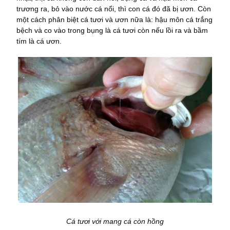
trương ra, bỏ vào nước cá nổi, thì con cá đó đã bị ươn. Còn
một cách phân biệt cá tươi và ươn nữa là: hậu môn cá trắng
bệch và co vào trong bụng là cá tươi còn nếu lồi ra và bầm
tím là cá ươn.
Cá tươi với mang cá còn hồng