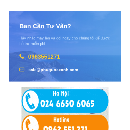
Bạn Cần Tư Vấn?
Hãy nhấc máy lên và gọi ngay cho chúng tôi để được
hỗ trợ miễn phí.
0963551271
sale@phuquocxanh.com