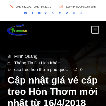
0963.551.271 - 0963. 55.29.71
Sale@PhuQuocXanh.com
Minh Quang
Thông Tin Du Lịch Khác
cáp treo hòn thơm phú quốc
0
Cập nhật giá vé cáp
treo Hòn Thơm mới
nhất từ 16/4/2018