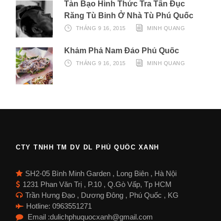
Tàn Bạo Hình Thức Tra Tấn Đục
Răng Tù Binh Ở Nhà Tù Phú Quốc
THÁNG 9 16, 2015
MINH QUANG
Khám Phá Nam Đảo Phú Quốc
THÁNG 9 16, 2015
MINH QUANG
CTY TNHH TM DV DL PHÚ QUỐC XANH
SH2-05 Bình Minh Garden , Long Biên , Hà Nội
1231 Phan Văn Trị , P.10 , Q.Gò Vấp, Tp HCM
Trần Hưng Đạo , Dương Đông , Phú Quốc , KG
Hotline: 0963551271
Email :dulichphuquocxanh@gmail.com