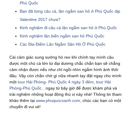
Phú Quốc
Bạn đã từng câu cá, lặn ngắm san hô ở Phú Quốc dịp
Valentine 2017 chưa?
Kinh nghiệm đi câu cá lặn ngắm san hô ở Phú Quốc
Kinh nghiệm lặn biển ngắm san hô Phú Quốc
Các Địa Điểm Lặn Ngắm Săn Hô Ở Phú Quốc
Cái cảm giác sung sướng hò reo khi chính tay mình câu
được một chú cá lớn từ đại dương chắc chắn bạn sẽ chẳng
cảm nhận được nếu như chỉ ngồi nhìn ngắm hình ảnh thôi
đâu. Vậy còn chần chờ gì nữa nhanh tay đặt ngay cho mình
một
tour Hải Phòng- Phú Quốc 4 ngày 3 đêm
,
tour Hải
Phòng-Phú Quốc
…ngay từ bây giờ để được khám phá và
trải nghiệm những hoạt động thú vị này nhé! Thông tin tham
khảo thêm tại
www.phuquocxanh.com
, chúc các bạn có một
chuyến đi vui vẻ!