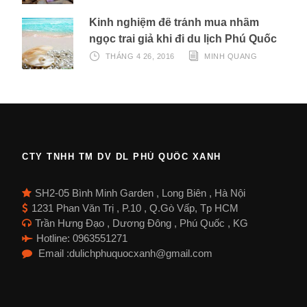
Kinh nghiệm để tránh mua nhầm
ngọc trai giả khi đi du lịch Phú Quốc
THÁNG 4 26, 2016
MINH QUANG
CTY TNHH TM DV DL PHÚ QUỐC XANH
SH2-05 Bình Minh Garden , Long Biên , Hà Nội
1231 Phan Văn Trị , P.10 , Q.Gò Vấp, Tp HCM
Trần Hưng Đạo , Dương Đông , Phú Quốc , KG
Hotline: 0963551271
Email :dulichphuquocxanh@gmail.com