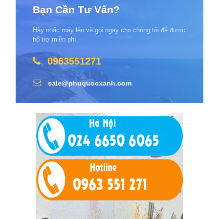
Bạn Cần Tư Vấn?
Hãy nhấc máy lên và gọi ngay cho chúng tôi để được
hỗ trợ miễn phí.
0963551271
sale@phuquocxanh.com