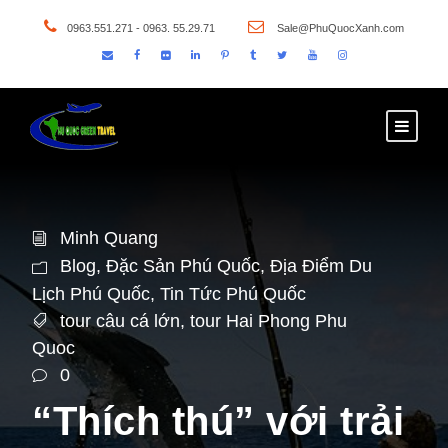
0963.551.271 - 0963. 55.29.71
Sale@PhuQuocXanh.com
Minh Quang
Blog
,
Đặc Sản Phú Quốc
,
Địa Điểm Du
Lịch Phú Quốc
,
Tin Tức Phú Quốc
tour câu cá lớn
,
tour Hai Phong Phu
Quoc
0
“Thích thú” với trải