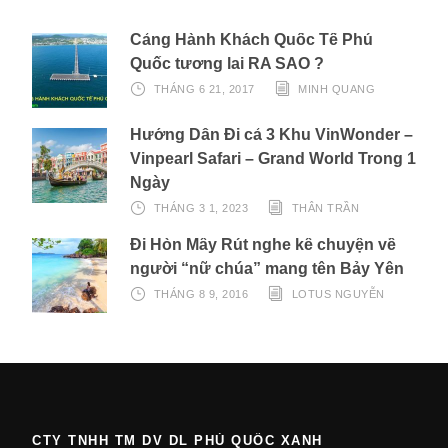
Cảng Hành Khách Quốc Tế Phú
Quốc tương lai RA SAO ?
THÁNG 6 21, 2017
MINH QUANG
Hướng Dẫn Đi cả 3 Khu VinWonder –
Vinpearl Safari – Grand World Trong 1
Ngày
THÁNG 3 1, 2023
THÂN TRẦN
Đi Hòn Mây Rút nghe kể chuyện về
người “nữ chúa” mang tên Bảy Yên
THÁNG 8 9, 2016
LOTUS NGUYỄN
CTY TNHH TM DV DL PHÚ QUỐC XANH