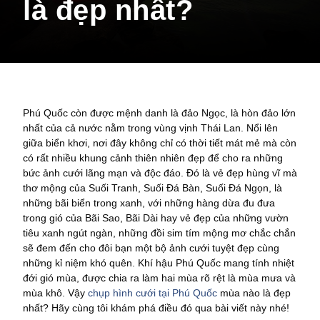
là đẹp nhất?
Phú Quốc còn được mệnh danh là đảo Ngọc, là hòn đảo lớn
nhất của cả nước nằm trong vùng vịnh Thái Lan. Nổi lên
giữa biển khơi, nơi đây không chỉ có thời tiết mát mẻ mà còn
có rất nhiều khung cảnh thiên nhiên đẹp để cho ra những
bức ảnh cưới lãng mạn và độc đáo. Đó là vẻ đẹp hùng vĩ mà
thơ mộng của Suối Tranh, Suối Đá Bàn, Suối Đá Ngọn, là
những bãi biển trong xanh, với những hàng dừa đu đưa
trong gió của Bãi Sao, Bãi Dài hay vẻ đẹp của những vườn
tiêu xanh ngút ngàn, những đồi sim tím mộng mơ chắc chắn
sẽ đem đến cho đôi bạn một bộ ảnh cưới tuyệt đẹp cùng
những kỉ niệm khó quên. Khí hậu Phú Quốc mang tính nhiệt
đới gió mùa, được chia ra làm hai mùa rõ rệt là mùa mưa và
mùa khô. Vậy
chụp hình cưới tại Phú Quốc
mùa nào là đẹp
nhất? Hãy cùng tôi khám phá điều đó qua bài viết này nhé!