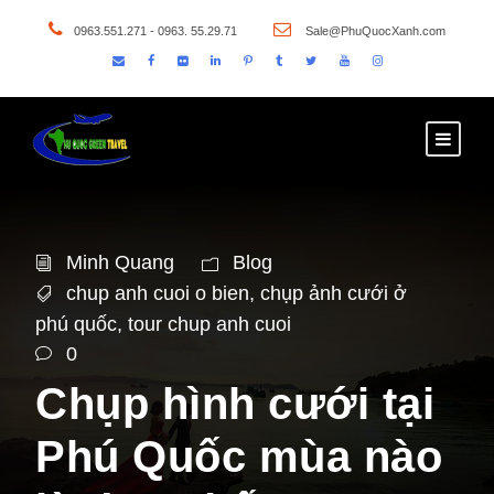
0963.551.271 - 0963. 55.29.71
Sale@PhuQuocXanh.com
Minh Quang
Blog
chup anh cuoi o bien
,
chụp ảnh cưới ở
phú quốc
,
tour chup anh cuoi
0
Chụp hình cưới tại
Phú Quốc mùa nào