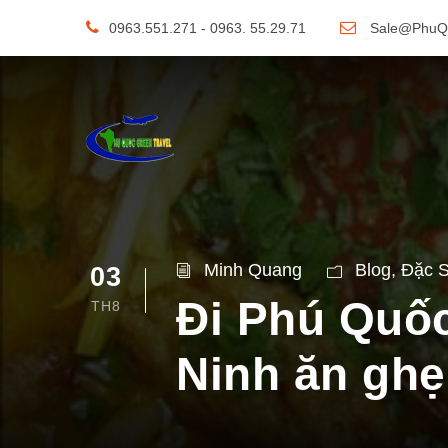
0963.551.271 - 0963. 55.29.71
Sale@PhuQ
Minh Quang
Blog
,
Đặc 
03
Đi Phú Quố
TH8
Ninh ăn gh