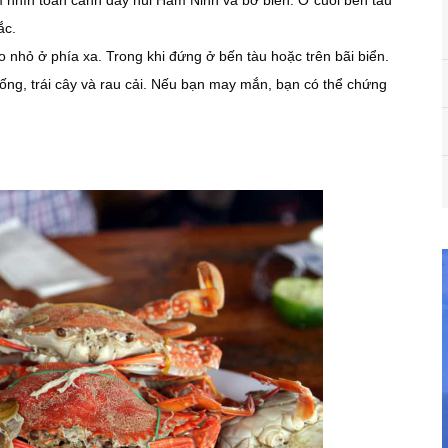
m nhìn toàn cảnh dãy núi Hàm Ninh và bờ biển. Ở cuối bến tàu
ắc.
 nhỏ ở phía xa. Trong khi đứng ở bến tàu hoặc trên bãi biển.
ống, trái cây và rau cải. Nếu bạn may mắn, bạn có thể chứng