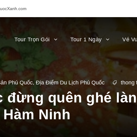
uocXanh.com
Tour Trọn Gói
Tour 1 Ngày
Vé Vu
Sản Phú Quốc
,
Địa Điểm Du Lịch Phú Quốc
thong 
c đừng quên ghé là
ẹ Hàm Ninh