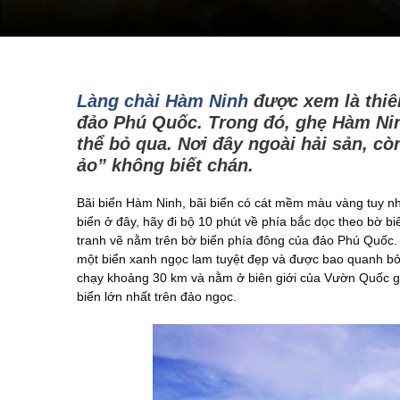
Làng chài Hàm Ninh
được xem là thiên
đảo Phú Quốc. Trong đó, ghẹ Hàm Ni
thể bỏ qua. Nơi đây ngoài hải sản, cò
ảo” không biết chán.
Bãi biển Hàm Ninh, bãi biển có cát mềm màu vàng tuy nh
biển ở đây, hãy đi bộ 10 phút về phía bắc dọc theo bờ bi
tranh vẽ nằm trên bờ biển phía đông của đảo Phú Quốc
một biển xanh ngọc lam tuyệt đẹp và được bao quanh bở
chạy khoảng 30 km và nằm ở biên giới của Vườn Quốc g
biển lớn nhất trên đảo ngọc.