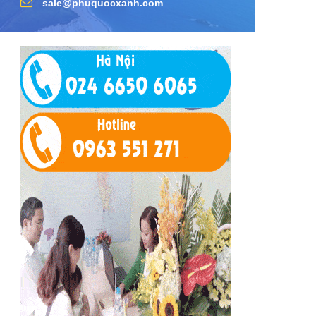
sale@phuquocxanh.com