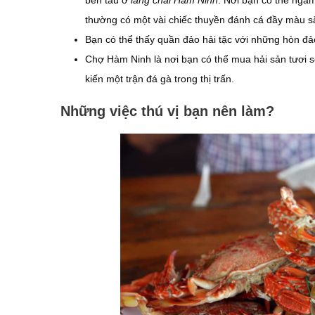
bến tàu ở
làng chài Hàm Ninh
. Nơi bạn có thể ngắ
thường có một vài chiếc thuyền đánh cá đầy màu s
Bạn có thể thấy quần đảo hải tặc với những hòn đảo
Chợ Hàm Ninh là nơi bạn có thể mua hải sản tươi s
kiến ​​một trận đá gà trong thị trấn.
Những việc thú vị bạn nên làm?