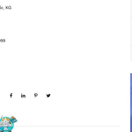
ốc, KG
099