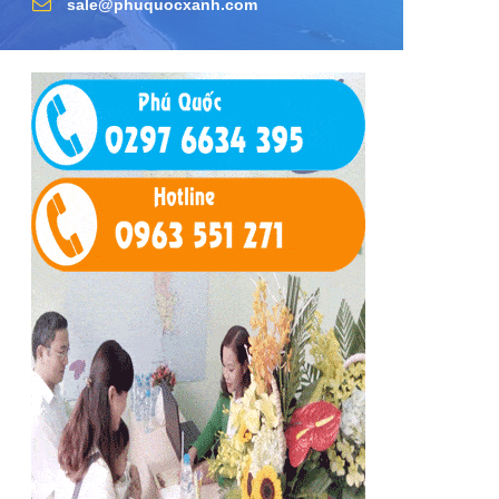
sale@phuquocxanh.com