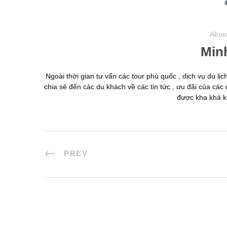
Abou
Min
Ngoài thời gian tư vấn các tour phú quốc , dịch vụ du l
chia sẻ đến các du khách về các tin tức , ưu đãi của các 
được kha khá kh
PREV