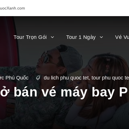
uocXanh.com
Tour Trọn Gói
Tour 1 Ngày
Vé Vu
ức Phú Quốc
du lich phu quoc tet
,
tour phu quoc te
mở bán vé máy bay 