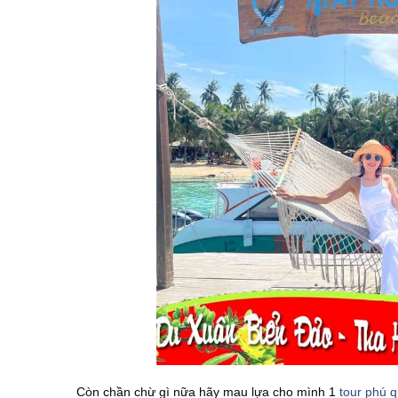
Còn chần chừ gì nữa hãy mau lựa cho mình 1
tour phú q