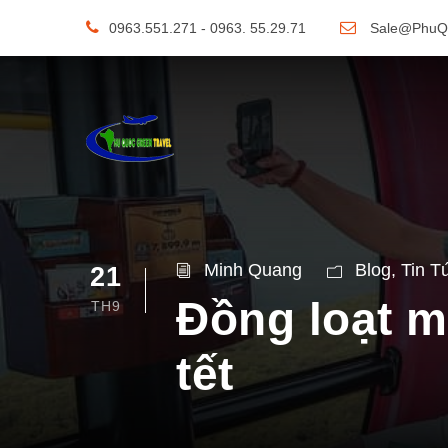
0963.551.271 - 0963. 55.29.71
Sale@PhuQ
Minh Quang
Blog
,
Tin T
21
Đồng loạt 
TH9
tết