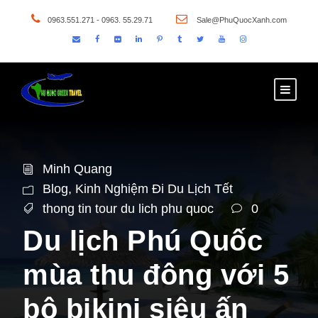
0963.551.271 - 0963. 55.29.71
Sale@PhuQuocXanh.com
Minh Quang
Blog
,
Kinh Nghiệm Đi Du Lịch Tết
thong tin tour du lich phu quoc
0
Du lịch Phú Quốc
mùa thu đông với 5
bộ bikini siêu ấn