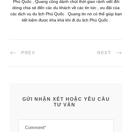
Phú Quốc , Quang cũng dành chút thời gian rảnh viết đôi
dòng chia sẻ đến các du khách về các tin tức , ưu đãi của
các dịch vụ du lịch Phú Quốc . Quang tin nó có thể giúp bạn
tiết kiệm được kha khá khi đi du lịch Phú Quốc .
PREV
NEXT
GỬI NHẬN XÉT HOẶC YÊU CẦU
TƯ VẤN