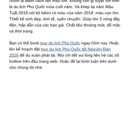
chính là bikini cách tân màu tím. Không còn gì tuyệt vời hơn
là
du lịch Phú Quốc
mùa cuối năm. Và khép lại năm Mậu
Tuất 2018 với bộ bikini có màu của năm 2018: màu cực tím.
Thiết kế xinh đẹp, tinh tế, uyển chuyển. Giúp tôn 3 vòng đầy
đặn, hấp dẫn của các bạn gái. Chất liệu thoáng mát, dễ mặc
và thời trang.
Bạn có thể book
tour du lịch Phú Quốc
ngay hôm nay. Hoặc
lên kế hoạch đặt
tour du lịch Phú Quốc tết Nguyên Đán
2026
để du xuân phát tài. Mọi chi tiết vui lòng liên hệ các số
hotline trên đầu trang web. Hoặc để lại bình luận bên dưới
cho chúng tôi nhé.