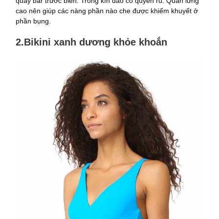
quầy bar trước biển. Trong kín đáo có quyến rũ. Quần lưng
cao nên giúp các nàng phần nào che được khiếm khuyết ở
phần bụng.
2.Bikini xanh dương khỏe khoắn