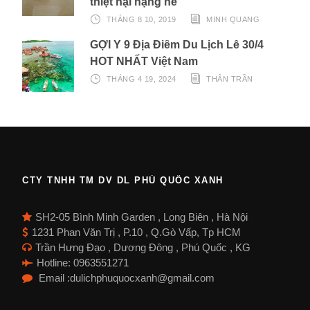
thiệt hại nặng nề
THÁNG 8 10, 2019
MINH QUANG
GỢI Ý 9 Địa Điểm Du Lịch Lễ 30/4
HOT NHẤT Việt Nam
THÁNG 4 19, 2024
THÂN TRẦN
CTY TNHH TM DV DL PHÚ QUỐC XANH
SH2-05 Bình Minh Garden , Long Biên , Hà Nội
1231 Phan Văn Trị , P.10 , Q.Gò Vấp, Tp HCM
Trần Hưng Đạo , Dương Đông , Phú Quốc , KG
Hotline: 0963551271
Email :dulichphuquocxanh@gmail.com