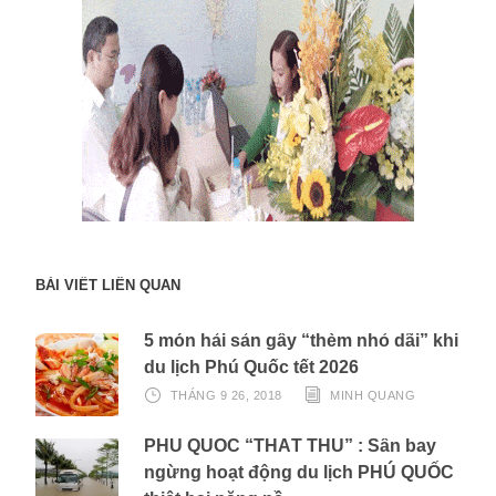
BÀI VIẾT LIÊN QUAN
5 món hải sản gây “thèm nhỏ dãi” khi
du lịch Phú Quốc tết 2026
THÁNG 9 26, 2018
MINH QUANG
PHÚ QUỐC “THẤT THỦ” : Sân bay
ngừng hoạt động du lịch PHÚ QUỐC