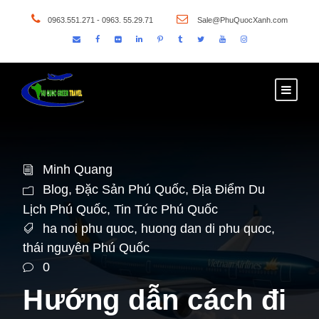
0963.551.271 - 0963. 55.29.71
Sale@PhuQuocXanh.com
Minh Quang
Blog
,
Đặc Sản Phú Quốc
,
Địa Điểm Du
Lịch Phú Quốc
,
Tin Tức Phú Quốc
ha noi phu quoc
,
huong dan di phu quoc
,
thái nguyên Phú Quốc
0
Hướng dẫn cách đi