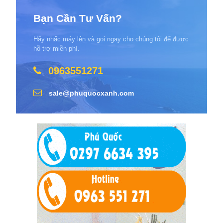
Bạn Cần Tư Vấn?
Hãy nhấc máy lên và gọi ngay cho chúng tôi để được
hỗ trợ miễn phí.
0963551271
sale@phuquocxanh.com