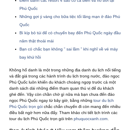
Điểm danh các resort 4 sao có cả biển và hồ bơi tại
Phú Quốc
Những gợi ý vàng cho bữa tiệc tối lãng mạn ở đảo Phú
Quốc
Bí kíp bỏ túi để có chuyến bay đến Phú Quốc ngày đầu
năm thật thoải mái
Bạn có chắc bạn không ” sai lầm ” khi nghĩ về vé máy
bay khứ hồi
Không hổ danh là một trong những địa danh du lịch nổi tiếng
và đắt giá trong các hành trình du lịch trong nước, đảo ngọc
Phú Quốc luôn khiến du khách choáng ngợp trước cả một
danh sách dài những điểm tham quan thú vị để du khách
ghé đến. Vậy còn chần chờ gì nữa mà bạn chưa đến đảo
ngọc Phú Quốc ngay từ bây giờ, bằng những
tour du lịch
Phú Quốc trọn gói
chắc chắn chuyến đi còn mang đến nhiều
điều bất ngờ hơn nữa đấy. Tham khảo chi tiết lịch trình các
tour du lịch Phú Quốc trọn gói trên
phuquocxanh.com
.