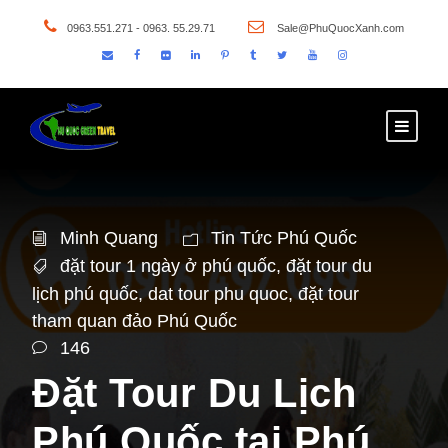
0963.551.271 - 0963. 55.29.71
Sale@PhuQuocXanh.com
Minh Quang
Tin Tức Phú Quốc
đặt tour 1 ngày ở phú quốc
,
đặt tour du
lịch phú quốc
,
dat tour phu quoc
,
đặt tour
tham quan đảo Phú Quốc
146
Đặt Tour Du Lịch
Phú Quốc tại Phú