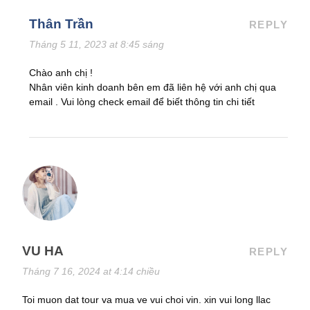
Thân Trần
REPLY
Tháng 5 11, 2023 at 8:45 sáng
Chào anh chị !
Nhân viên kinh doanh bên em đã liên hệ với anh chị qua
email . Vui lòng check email để biết thông tin chi tiết
VU HA
REPLY
Tháng 7 16, 2024 at 4:14 chiều
Toi muon dat tour va mua ve vui choi vin. xin vui long llac