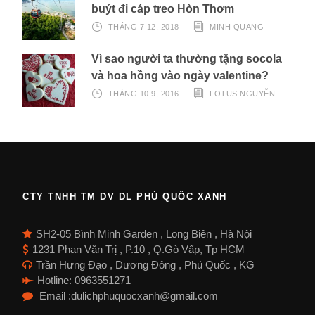
buýt đi cáp treo Hòn Thơm
THÁNG 7 12, 2018
MINH QUANG
Vì sao người ta thường tặng socola
và hoa hồng vào ngày valentine?
THÁNG 10 9, 2016
LOTUS NGUYỄN
CTY TNHH TM DV DL PHÚ QUỐC XANH
SH2-05 Bình Minh Garden , Long Biên , Hà Nội
1231 Phan Văn Trị , P.10 , Q.Gò Vấp, Tp HCM
Trần Hưng Đạo , Dương Đông , Phú Quốc , KG
Hotline: 0963551271
Email :dulichphuquocxanh@gmail.com