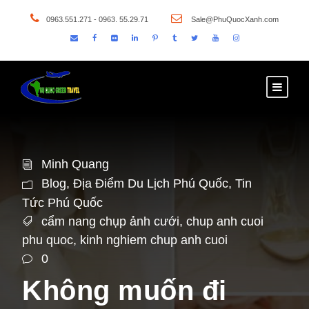
0963.551.271 - 0963. 55.29.71
Sale@PhuQuocXanh.com
Minh Quang
Blog
,
Địa Điểm Du Lịch Phú Quốc
,
Tin
Tức Phú Quốc
cẩm nang chụp ảnh cưới
,
chup anh cuoi
phu quoc
,
kinh nghiem chup anh cuoi
0
Không muốn đi