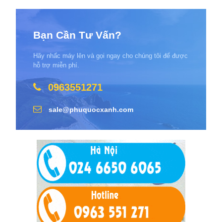
Bạn Cần Tư Vấn?
Hãy nhấc máy lên và gọi ngay cho chúng tôi để được
hỗ trợ miễn phí.
0963551271
sale@phuquocxanh.com