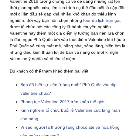
Valentine 2019 tưởng chừng có vẻ dễ dàng nhưng rất tốn
thời gian nghiên cứu, lên lịch trình cụ thể đặc biệt là cặp đôi
mới đi lần đầu sẽ gặp khá nhiều khó khăn do thiếu kinh
nghiệm. Bởi vậy bạn nên chọn những
tour du lịch trọn gói
,
được tổ chức bởi các công ty lữ hành chuyên nghiệp.
Valentine này thêm một địa điểm lý tưởng bạn nên lựa chọn
là đảo ngọc Phú Quốc bởi vào thời điểm Valentine khí hậu ở
Phú Quốc vô cùng mát mẻ, nắng nhẹ, sóng lặng, biển êm là
những điều kiện thuận lợi để bạn và nàng có một kì nghỉ
Valentine ý nghĩa và nhiều kỉ niệm.
Du khách có thể tham khảo thêm bài viết:
Bạn đã biết sự kiện “nóng nhất” Phú Quốc vào dịp
valentine chưa?
Phong tục Valentine 2017 trên khắp thế giới
Kinh nghiệm tổ chức buổi lễ Valentine cực lãng mạn
cho nàng
Vì sao người ta thường tặng chocolate và hoa hồng
vào ngày valentine?