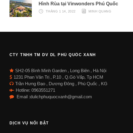
Hình Rùa tại Vinwonders Phú Quốc
THÁNG 1 14, 2022
MINH QUANG
CTY TNHH TM DV DL PHÚ QUỐC XANH
SH2-05 Bình Minh Garden , Long Biên , Hà Nội
1231 Phan Văn Trị , P.10 , Q.Gò Vấp, Tp HCM
Trần Hưng Đạo , Dương Đông , Phú Quốc , KG
Hotline: 0963551271
Email :dulichphuquocxanh@gmail.com
DỊCH VỤ NỔI BẬT