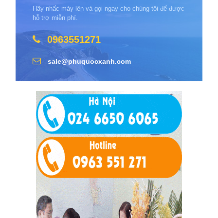
Hãy nhấc máy lên và gọi ngay cho chúng tôi để được
hỗ trợ miễn phí.
0963551271
sale@phuquocxanh.com