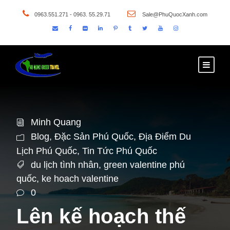
0963.551.271 - 0963. 55.29.71
Sale@PhuQuocXanh.com
Minh Quang
Blog
,
Đặc Sản Phú Quốc
,
Địa Điểm Du
Lịch Phú Quốc
,
Tin Tức Phú Quốc
du lịch tình nhân
,
green valentine phú
quốc
,
ke hoach valentine
0
Lên kế hoạch thế