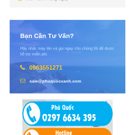
Bạn Cần Tư Vấn?
Hãy nhấc máy lên và gọi ngay cho chúng tôi để được
hỗ trợ miễn phí.
0963551271
sale@phuquocxanh.com