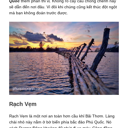
Quốc
thêm phần thi vị. Không rõ cây cầu chông chênh này
sẽ dẫn đến nơi đâu. Vì đôi khi chúng cũng kết thúc đột ngột
mà bạn không đoán trước được.
Rạch Vẹm
Rạch Vẹm là một nơi an toàn hơn cầu khỉ Bãi Thơm. Làng
chài nhỏ này nằm ở bờ biển phía bắc đảo Phú Quốc. Nó
cách Dương Đông khoảng 40 phút đi xe máy. Cộng đồng