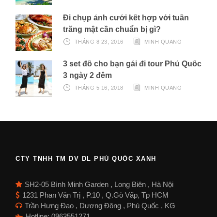
Đi chụp ảnh cưới kết hợp với tuần
trăng mật cần chuẩn bị gì?
THÁNG 8 23, 2016
MINH QUANG
3 set đồ cho bạn gái đi tour Phú Quốc
3 ngày 2 đêm
THÁNG 5 16, 2018
MINH QUANG
CTY TNHH TM DV DL PHÚ QUỐC XANH
SH2-05 Bình Minh Garden , Long Biên , Hà Nội
1231 Phan Văn Trị , P.10 , Q.Gò Vấp, Tp HCM
Trần Hưng Đạo , Dương Đông , Phú Quốc , KG
Hotline: 0963551271