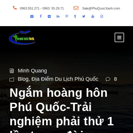
0963.551.271 - 0963. 55.29.71
Sale@PhuQuocXanh.com
Minh Quang
Blog
,
Địa Điểm Du Lịch Phú Quốc
8
Ngắm hoàng hôn
Phú Quốc-Trải
nghiệm phải thử 1