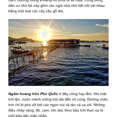
dân cư nhỏ bé này gồm các ngôi nhà nhỏ kết nối với nhau
bằng một loạt các cây cầu gỗ dài.
Ngắm hoàng hôn Phú Quốc
ở đây cũng hay lắm. Khi mặt
trời lặn, nước mênh mông trải dài đến vô cùng. Đường chân
trời chỉ bị phá vỡ bởi các ngọn núi và tàu cá xa xôi. Những
điệu nhảy vàng, đỏ, cam, tím dọc theo bầu trời thực sự là
một bữa tiệc mãn nhãn.