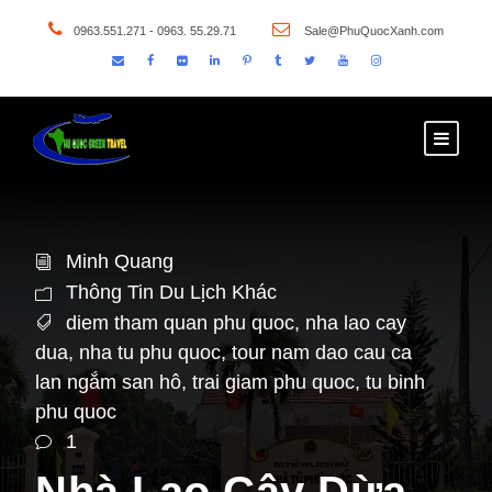
0963.551.271 - 0963. 55.29.71
Sale@PhuQuocXanh.com
Minh Quang
Thông Tin Du Lịch Khác
diem tham quan phu quoc
,
nha lao cay
dua
,
nha tu phu quoc
,
tour nam dao cau ca
lan ngắm san hô
,
trai giam phu quoc
,
tu binh
phu quoc
1