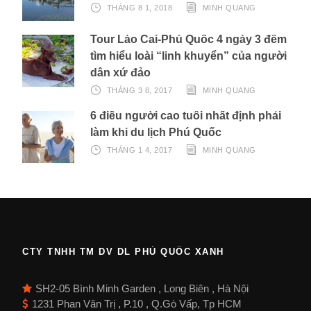
THÁNG 8 1, 2018
MINH QUANG
Tour Lào Cai-Phú Quốc 4 ngày 3 đêm
tìm hiểu loài “linh khuyển” của người
dân xứ đảo
THÁNG 3 8, 2017
MINH QUANG
6 điều người cao tuổi nhất định phải
làm khi du lịch Phú Quốc
THÁNG 1 4, 2017
MINH QUANG
CTY TNHH TM DV DL PHÚ QUỐC XANH
SH2-05 Bình Minh Garden , Long Biên , Hà Nội
1231 Phan Văn Trị , P.10 , Q.Gò Vấp, Tp HCM