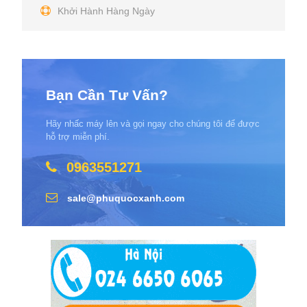
Khởi Hành Hàng Ngày
Bạn Cần Tư Vấn?
Hãy nhấc máy lên và gọi ngay cho chúng tôi để được
hỗ trợ miễn phí.
0963551271
sale@phuquocxanh.com