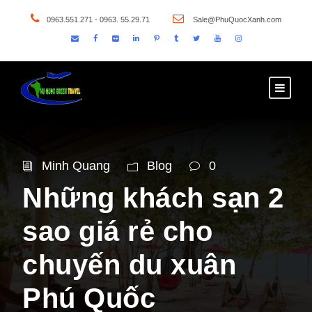
0963.551.271 - 0963. 55.29.71
Sale@PhuQuocXanh.com
Minh Quang
Blog
0
Những khách sạn 2
sao giá rẻ cho
chuyến du xuân
Phú Quốc