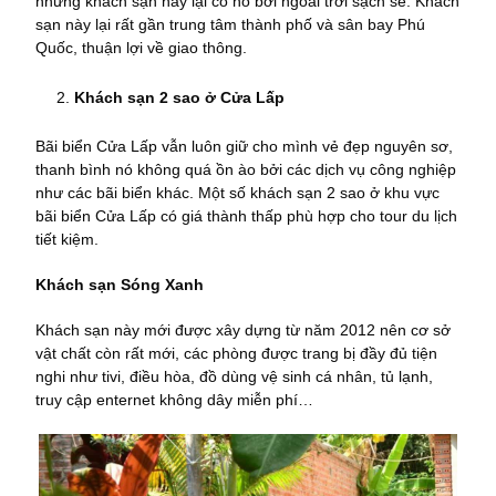
nhưng khách sạn này lại có hồ bơi ngoài trời sạch sẽ. Khách
sạn này lại rất gần trung tâm thành phố và sân bay Phú
Quốc, thuận lợi về giao thông.
Khách sạn 2 sao ở Cửa Lấp
Bãi biển Cửa Lấp vẫn luôn giữ cho mình vẻ đẹp nguyên sơ,
thanh bình nó không quá ồn ào bởi các dịch vụ công nghiệp
như các bãi biển khác. Một số khách sạn 2 sao ở khu vực
bãi biển Cửa Lấp có giá thành thấp phù hợp cho tour du lịch
tiết kiệm.
Khách sạn Sóng Xanh
Khách sạn này mới được xây dựng từ năm 2012 nên cơ sở
vật chất còn rất mới, các phòng được trang bị đầy đủ tiện
nghi như tivi, điều hòa, đồ dùng vệ sinh cá nhân, tủ lạnh,
truy cập enternet không dây miễn phí…