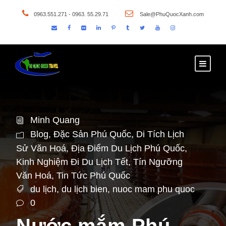
0963.551.271 - 0963. 55.29.71
Sale@PhuQuocXanh.com
Minh Quang
Blog
,
Đặc Sản Phú Quốc
,
Di Tích Lịch
Sử Văn Hoá
,
Địa Điểm Du Lịch Phú Quốc
,
Kinh Nghiệm Đi Du Lịch Tết
,
Tín Ngưỡng
Văn Hoá
,
Tin Tức Phú Quốc
du lịch
,
du lịch bien
,
nuoc mam phu quoc
0