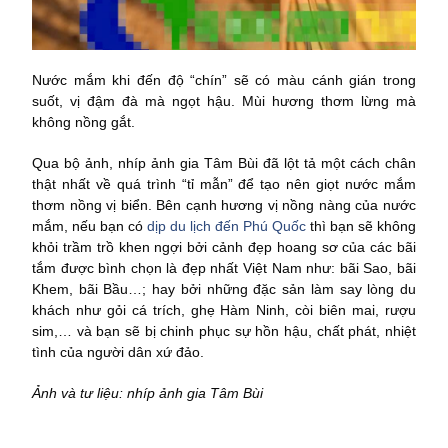
Nước mắm khi đến độ “chín” sẽ có màu cánh gián trong
suốt, vị đậm đà mà ngọt hậu. Mùi hương thơm lừng mà
không nồng gắt.
Qua bộ ảnh, nhíp ảnh gia Tâm Bùi đã lột tả một cách chân
thật nhất về quá trình “tỉ mẫn” để tạo nên giọt nước mắm
thơm nồng vị biển. Bên cạnh hương vị nồng nàng của nước
mắm, nếu bạn có
dịp du lịch đến Phú Quốc
thì bạn sẽ không
khỏi trầm trồ khen ngợi bởi cảnh đẹp hoang sơ của các bãi
tắm được bình chọn là đẹp nhất Việt Nam như: bãi Sao, bãi
Khem, bãi Bầu…; hay bởi những đặc sản làm say lòng du
khách như gỏi cá trích, ghẹ Hàm Ninh, còi biên mai, rượu
sim,… và bạn sẽ bị chinh phục sự hồn hậu, chất phát, nhiệt
tình của người dân xứ đảo.
Ảnh và tư liệu: nhíp ảnh gia Tâm Bùi