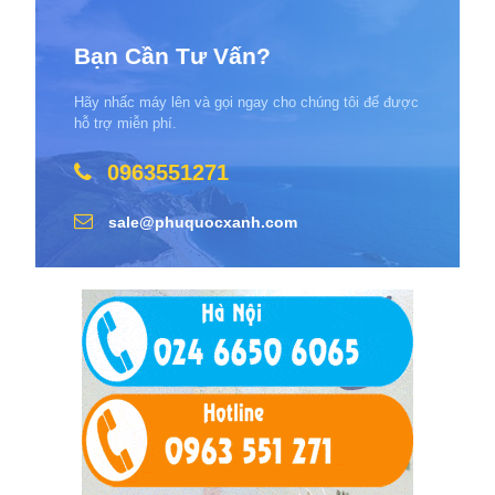
Bạn Cần Tư Vấn?
Hãy nhấc máy lên và gọi ngay cho chúng tôi để được
hỗ trợ miễn phí.
0963551271
sale@phuquocxanh.com