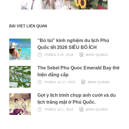
BÀI VIẾT LIÊN QUAN
“Bỏ túi” kinh nghiệm du lịch Phú
Quốc tết 2026 SIÊU BỔ ÍCH
THÁNG 9 25, 2018
MINH QUANG
The Sebel Phu Quoc Emerald Bay thể
hiện đẳng cấp
THÁNG 12 17, 2015
MINH QUANG
Gợi ý lịch trình chụp ảnh cưới và du
lịch trăng mật ở Phú Quốc.
THÁNG 10 1, 2016
MINH QUANG