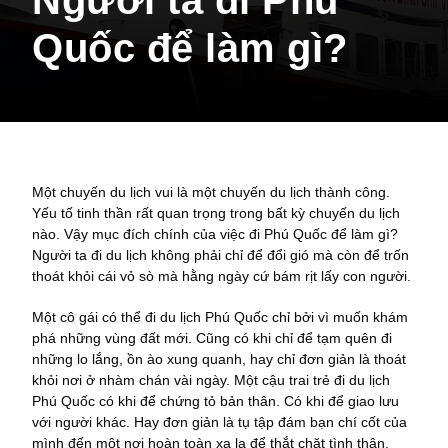
Người ta đi Phú
Quốc để làm gì?
Một chuyến du lịch vui là một chuyến du lịch thành công.
Yếu tố tinh thần rất quan trọng trong bất kỳ chuyến du lịch
nào. Vậy mục đích chính của việc đi Phú Quốc để làm gì?
Người ta đi du lịch không phải chỉ để đổi gió mà còn để trốn
thoát khỏi cái vỏ sò mà hằng ngày cứ bám rịt lấy con người.
Một cô gái có thể đi du lịch Phú Quốc chỉ bởi vì muốn khám
phá những vùng đất mới. Cũng có khi chỉ để tạm quên đi
những lo lắng, ồn ào xung quanh, hay chỉ đơn giản là thoát
khỏi nơi ở nhàm chán vài ngày. Một cậu trai trẻ đi du lịch
Phú Quốc có khi để chứng tỏ bản thân. Có khi để giao lưu
với người khác. Hay đơn giản là tụ tập đám bạn chí cốt của
mình đến một nơi hoàn toàn xa lạ để thắt chặt tình thân.