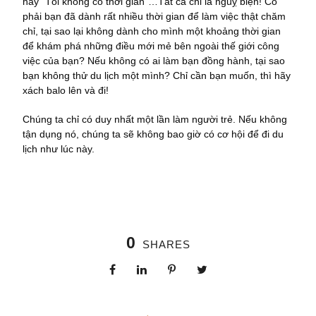
hay “Tôi không có thời gian”…Tất cả chỉ là nguỵ biện! Có
phải bạn đã dành rất nhiều thời gian để làm việc thật chăm
chỉ, tại sao lại không dành cho mình một khoảng thời gian
để khám phá những điều mới mẻ bên ngoài thế giới công
việc của bạn? Nếu không có ai làm bạn đồng hành, tại sao
bạn không thử du lịch một mình? Chỉ cần bạn muốn, thì hãy
xách balo lên và đi!
Chúng ta chỉ có duy nhất một lần làm người trẻ. Nếu không
tận dụng nó, chúng ta sẽ không bao giờ có cơ hội để đi du
lịch như lúc này.
0
SHARES