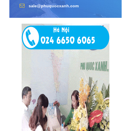
sale@phuquocxanh.com