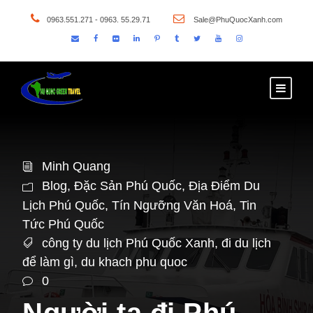
0963.551.271 - 0963. 55.29.71
Sale@PhuQuocXanh.com
Minh Quang
Blog
,
Đặc Sản Phú Quốc
,
Địa Điểm Du
Lịch Phú Quốc
,
Tín Ngưỡng Văn Hoá
,
Tin
Tức Phú Quốc
công ty du lịch Phú Quốc Xanh
,
đi du lịch
để làm gì
,
du khach phu quoc
0