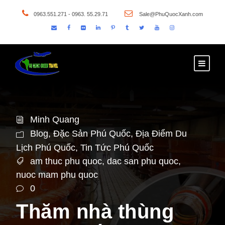
0963.551.271 - 0963. 55.29.71
Sale@PhuQuocXanh.com
Minh Quang
Blog
,
Đặc Sản Phú Quốc
,
Địa Điểm Du
Lịch Phú Quốc
,
Tin Tức Phú Quốc
am thuc phu quoc
,
dac san phu quoc
,
nuoc mam phu quoc
0
Thăm nhà thùng