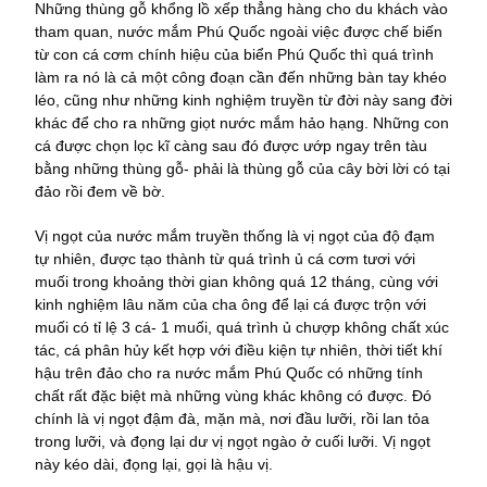
Những thùng gỗ khổng lồ xếp thẳng hàng cho du khách vào
tham quan, nước mắm Phú Quốc ngoài việc được chế biến
từ con cá cơm chính hiệu của biển Phú Quốc thì quá trình
làm ra nó là cả một công đoạn cần đến những bàn tay khéo
léo, cũng như những kinh nghiệm truyền từ đời này sang đời
khác để cho ra những giọt nước mắm hảo hạng. Những con
cá được chọn lọc kĩ càng sau đó được ướp ngay trên tàu
bằng những thùng gỗ- phải là thùng gỗ của cây bời lời có tại
đảo rồi đem về bờ.
Vị ngọt của nước mắm truyền thống là vị ngọt của độ đạm
tự nhiên, được tạo thành từ quá trình ủ cá cơm tươi với
muối trong khoảng thời gian không quá 12 tháng, cùng với
kinh nghiệm lâu năm của cha ông để lại cá được trộn với
muối có tỉ lệ 3 cá- 1 muối, quá trình ủ chượp không chất xúc
tác, cá phân hủy kết hợp với điều kiện tự nhiên, thời tiết khí
hậu trên đảo cho ra nước mắm Phú Quốc có những tính
chất rất đặc biệt mà những vùng khác không có được. Đó
chính là vị ngọt đậm đà, mặn mà, nơi đầu lưỡi, rồi lan tỏa
trong lưỡi, và đọng lại dư vị ngọt ngào ở cuối lưỡi. Vị ngọt
này kéo dài, đọng lại, gọi là hậu vị.