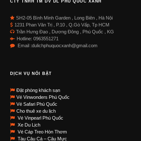
CTY TNHH TM DV DL PHÚ QUỐC XANH
SH2-05 Bình Minh Garden , Long Biên , Hà Nội
1231 Phan Văn Trị , P.10 , Q.Gò Vấp, Tp HCM
Trần Hưng Đạo , Dương Đông , Phú Quốc , KG
Hotline: 0963551271
Email :dulichphuquocxanh@gmail.com
DỊCH VỤ NỔI BẬT
Đặt phòng khách sạn
Vé Vinwonders Phú Quốc
Vé Safari Phú Quốc
Cho thuê xe du lịch
Vé Vinpearl Phú Quốc
Xe Du Lịch
Vé Cáp Treo Hòn Thơm
Tàu Câu Cá – Câu Mực