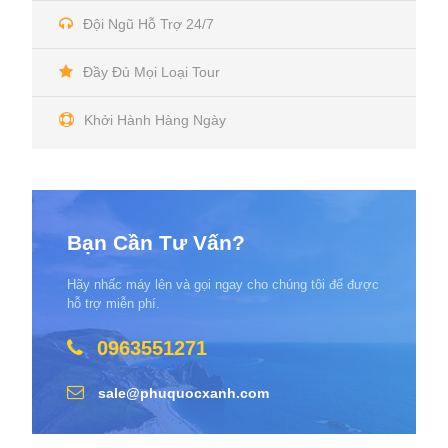
Đội Ngũ Hỗ Trợ 24/7
Đầy Đủ Mọi Loại Tour
Khởi Hành Hàng Ngày
Bạn Cần Tư Vấn?
Hãy nhấc máy lên và gọi ngay cho chúng tôi để được
hỗ trợ miễn phí.
0963551271
sale@phuquocxanh.com