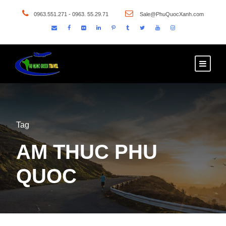
0963.551.271 - 0963. 55.29.71
Sale@PhuQuocXanh.com
Tag
AM THUC PHU
QUOC