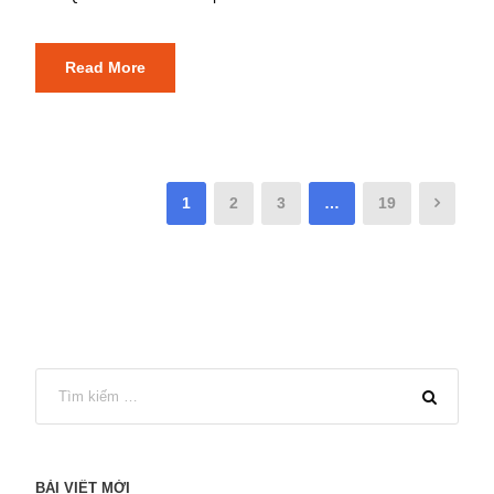
Read More
1
2
3
…
19
BÀI VIẾT MỚI