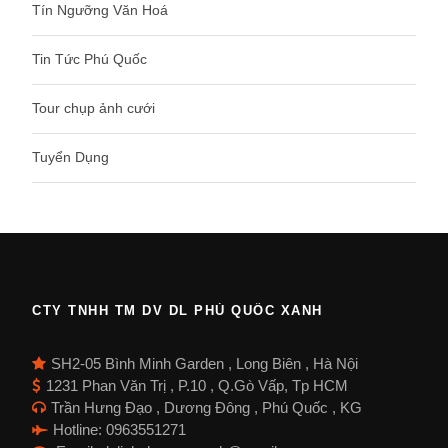
Tín Ngưỡng Văn Hoá
Tin Tức Phú Quốc
Tour chụp ảnh cưới
Tuyển Dụng
CTY TNHH TM DV DL PHÚ QUỐC XANH
SH2-05 Bình Minh Garden , Long Biên , Hà Nội
1231 Phan Văn Trị , P.10 , Q.Gò Vấp, Tp HCM
Trần Hưng Đạo , Dương Đông , Phú Quốc , KG
Hotline: 0963551271