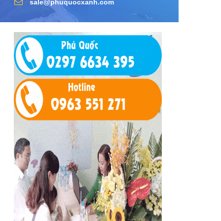
sale@phuquocxanh.com