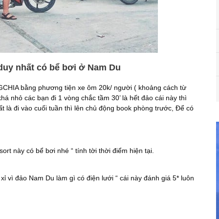
uy nhất có bể bơi ở Nam Du
GCHIA bằng phương tiện xe ôm 20k/ người ( khoảng cách từ
á nhỏ các bạn đi 1 vòng chắc tầm 30’ là hết đảo cái này thì
ất là đi vào cuối tuần thì lên chủ động book phòng trước, Để có
rt này có bể bơi nhé “ tính tời thời điểm hiện tại.
 vì đảo Nam Du làm gì có điện lưới “ cái này đánh giá 5* luôn