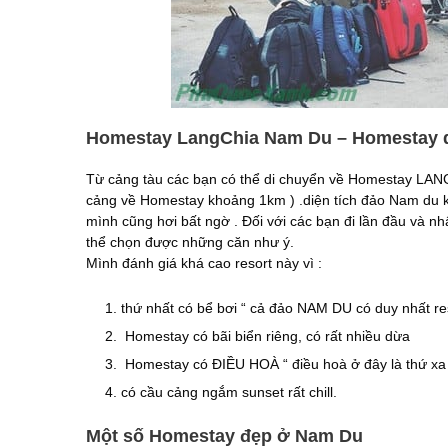
Homestay LangChia Nam Du – Homestay d
Từ cảng tàu các bạn có thể di chuyển về Homestay LAN
cảng về Homestay khoảng 1km ) .diện tích đảo Nam du kh
mình cũng hơi bất ngờ . Đối với các bạn đi lần đầu và nh
thể chọn được những căn như ý.
Mình đánh giá khá cao resort này vì :
thứ nhất có bể bơi “ cả đảo NAM DU có duy nhất reso
Homestay có bãi biển riêng, có rất nhiều dừa
Homestay có ĐIỀU HOÀ “ điều hoà ở đây là thứ xa xỉ
có cầu cảng ngắm sunset rất chill.
Một số Homestay đẹp ở Nam Du