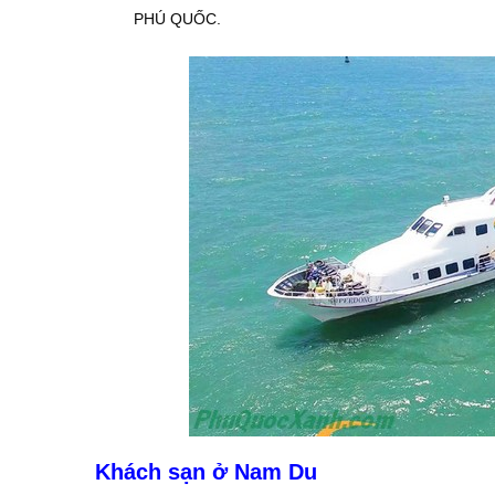
PHÚ QUỐC.
Khách sạn ở Nam Du