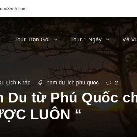
uocXanh.com
Tour Trọn Gói
Tour 1 Ngày
Vé Vu
Du Lịch Khác
nam du lich phu quoc
2
 Du từ Phú Quốc chi
ƯỢC LUÔN “