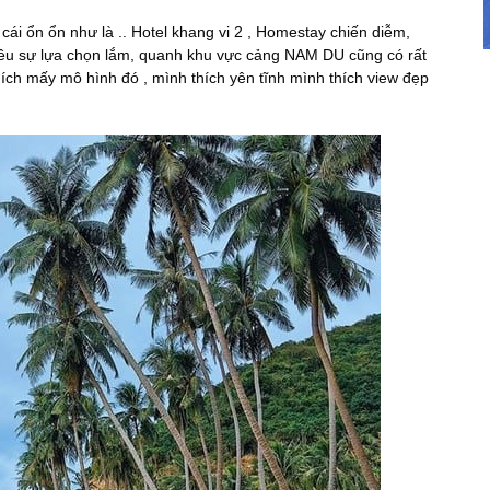
ái ổn ổn như là .. Hotel khang vi 2 , Homestay chiến diễm,
ều sự lựa chọn lắm, quanh khu vực cảng NAM DU cũng có rất
hích mấy mô hình đó , mình thích yên tĩnh mình thích view đẹp