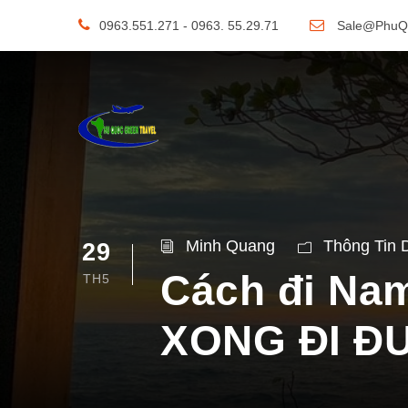
0963.551.271 - 0963. 55.29.71
Sale@PhuQ
Minh Quang
Thông Tin 
29
Cách đi Nam
TH5
XONG ĐI Đ