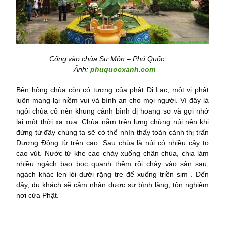
Cổng vào chùa Sư Môn – Phú Quốc
Ảnh:
phuquocxanh.com
Bên hông chùa còn có tượng của phật Di Lạc, một vị phật
luôn mang lại niềm vui và bình an cho mọi người. Vì đây là
ngôi chùa cổ nên khung cảnh bình dị hoang sơ và gợi nhớ
lại một thời xa xưa. Chùa nằm trên lưng chừng núi nên khi
đứng từ đây chúng ta sẽ có thể nhìn thấy toàn cảnh thị trấn
Dương Đông từ trên cao. Sau chùa là núi có nhiều cây to
cao vút. Nước từ khe cao chảy xuống chân chùa, chia làm
nhiều ngách bao bọc quanh thềm rồi chảy vào sân sau;
ngách khác len lỏi dưới rặng tre để xuống triền sim . Đến
đây, du khách sẽ cảm nhận được sự bình lặng, tôn nghiêm
nơi cửa Phật.