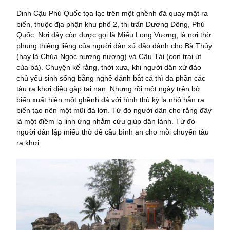
Dinh Cậu Phú Quốc tọa lạc trên một ghềnh đá quay mặt ra
biển, thuộc địa phận khu phố 2, thị trấn Dương Đông, Phú
Quốc. Nơi đây còn được gọi là Miếu Long Vương, là nơi thờ
phụng thiêng liêng của người dân xứ đảo dành cho Bà Thủy
(hay là Chúa Ngọc nương nương) và Cậu Tài (con trai út
của bà). Chuyện kể rằng, thời xưa, khi người dân xứ đảo
chủ yếu sinh sống bằng nghề đánh bắt cá thì đa phần các
tàu ra khơi điều gặp tai nạn. Nhưng rồi một ngày trên bờ
biển xuất hiện một ghềnh đá với hình thù kỳ lạ nhô hẳn ra
biển tạo nên một mũi đá lớn. Từ đó người dân cho rằng đây
là một điềm lạ linh ứng nhằm cứu giúp dân lành. Từ đó
người dân lập miếu thờ để cầu bình an cho mỗi chuyến tàu
ra khơi.