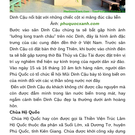
Dinh Cậu nổi bật với những chiếc cột xi măng đúc câu liễn
Ảnh:
phuquocxanh.com
Bước vào sân Dinh Cậu chúng ta sẽ bắt gặp hình ảnh
“lưỡng long tranh châu” trên nóc Dinh, đây là hình ảnh đặc
trưng của các cung điện đền thờ ở Việt Nam. Trước sân
Dinh Cậu có đặt bàn thờ ông Thiên, khi bước vào chính điện
ta sẽ bắt gặp tượng thờ Bà Thủy và Cậu Tài được đặt trên vị
trí uy nghiêm thể hiện sự kính trọng của người dân xứ đảo.
Vào ngày 15 và 16 tháng 10 âm lịch hàng năm, người dân
Phú Quốc có tổ chức lễ hội Mũi Dinh Cậu bày tỏ lòng biết ơn
của mình đối với các vị thần sông nước nơi đây.
Đến với Dinh Cậu du khách không chỉ được cầu nguyện mà
còn được đắm mình trong làn nước biển trong mát, hay
ngắm cảnh biển Dinh Cậu đẹp lạ thường dưới ánh hoàng
hôn.
Chùa Hộ Quốc
Chùa Hộ Quốc hay còn được gọi là Thiền Viện Trúc Lâm
Hộ Quốc thuộc địa phận xã Suối Lớn, xã Dương Tơ, huyện
Phú Quốc, tỉnh Kiên Giang. Chùa được khởi công xây dựng