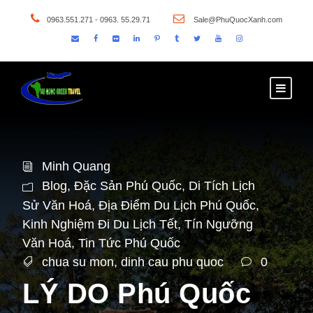
0963.551.271 - 0963. 55.29.71
Sale@PhuQuocXanh.com
Minh Quang
Blog
,
Đặc Sản Phú Quốc
,
Di Tích Lịch
Sử Văn Hoá
,
Địa Điểm Du Lịch Phú Quốc
,
Kinh Nghiệm Đi Du Lịch Tết
,
Tín Ngưỡng
Văn Hoá
,
Tin Tức Phú Quốc
chua su mon
,
dinh cau phu quoc
0
LÝ DO Phú Quốc