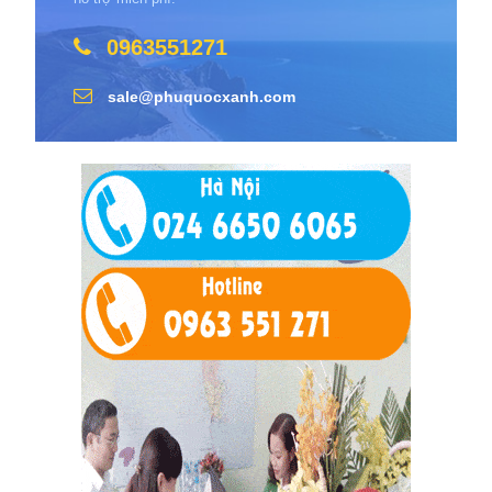
0963551271
sale@phuquocxanh.com