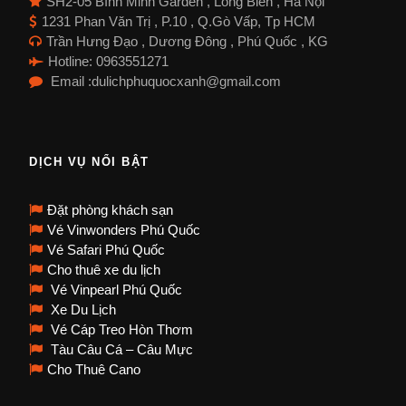
SH2-05 Bình Minh Garden , Long Biên , Hà Nội
1231 Phan Văn Trị , P.10 , Q.Gò Vấp, Tp HCM
Trần Hưng Đạo , Dương Đông , Phú Quốc , KG
Hotline: 0963551271
Email :dulichphuquocxanh@gmail.com
DỊCH VỤ NỔI BẬT
Đặt phòng khách sạn
Vé Vinwonders Phú Quốc
Vé Safari Phú Quốc
Cho thuê xe du lịch
Vé Vinpearl Phú Quốc
Xe Du Lịch
Vé Cáp Treo Hòn Thơm
Tàu Câu Cá – Câu Mực
Cho Thuê Cano