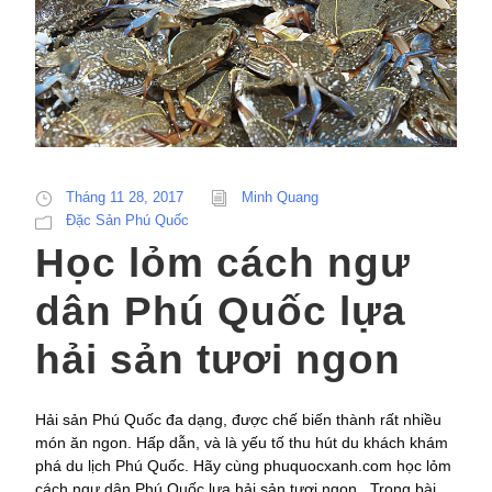
Tháng 11 28, 2017
Minh Quang
Đặc Sản Phú Quốc
Học lỏm cách ngư
dân Phú Quốc lựa
hải sản tươi ngon
Hải sản Phú Quốc đa dạng, được chế biến thành rất nhiều
món ăn ngon. Hấp dẫn, và là yếu tố thu hút du khách khám
phá du lịch Phú Quốc. Hãy cùng phuquocxanh.com học lỏm
cách ngư dân Phú Quốc lựa hải sản tươi ngon . Trong bài