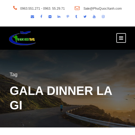
0963.551.271 - 0963. 55.29.71
Sale@PhuQuocXanh.com
Tag
GALA DINNER LA
GI