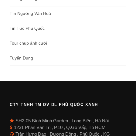
Tín Ngưỡng Văn Hoá
Tin Tức Phú Quốc
Tour chụp ảnh cưới
Tuyển Dụng
CTY TNHH TM DV DL PHÚ QUỐC XANH
SH2-05 Bình Minh Garden , Long Biên , Hà Nội
1231 Phan Văn Trị , P.10 , Q.Gò Vấp, Tp HCM
Trần Hưng Đạo , Dương Đông , Phú Quốc , KG