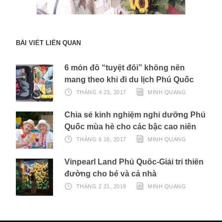
BÀI VIẾT LIÊN QUAN
6 món đồ “tuyệt đối” không nên
mang theo khi đi du lịch Phú Quốc
THÁNG 4 23, 2017
MINH QUANG
Chia sẻ kinh nghiệm nghỉ dưỡng Phú
Quốc mùa hè cho các bậc cao niên
THÁNG 6 16, 2017
MINH QUANG
Vinpearl Land Phú Quốc-Giải trí thiên
đường cho bé và cả nhà
THÁNG 2 21, 2019
MINH QUANG