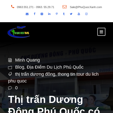
0963.551.271 - 0963. 55.29.71
Sale@PhuQuocXanh.com
Minh Quang
Blog
,
Địa Điểm Du Lịch Phú Quốc
thị trấn dương đông
,
thong tin tour du lich
phu quoc
0
Thị trấn Dương
Đông Phú Quốc có