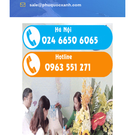
sale@phuquocxanh.com