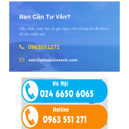
Bạn Cần Tư Vấn?
Hãy nhấc máy lên và gọi ngay cho chúng tôi để được
hỗ trợ miễn phí.
0963551271
sale@phuquocxanh.com