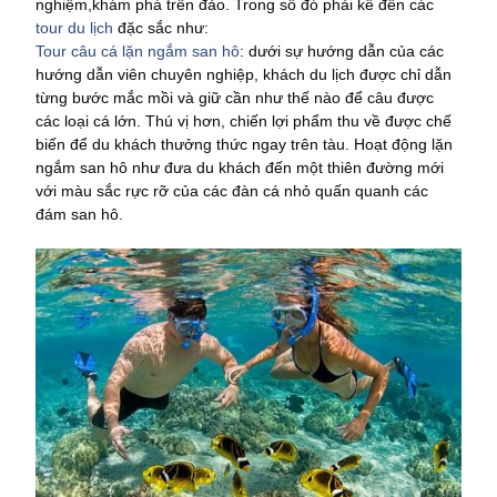
nghiệm,khám phá trên đảo. Trong số đó phải kể đến các
tour du lịch
đặc sắc như:
Tour câu cá lặn ngắm san hô
: dưới sự hướng dẫn của các
hướng dẫn viên chuyên nghiệp, khách du lịch được chỉ dẫn
từng bước mắc mồi và giữ cần như thế nào để câu được
các loại cá lớn. Thú vị hơn, chiến lợi phẩm thu về được chế
biến để du khách thưởng thức ngay trên tàu. Hoạt động lặn
ngắm san hô như đưa du khách đến một thiên đường mới
với màu sắc rực rỡ của các đàn cá nhỏ quấn quanh các
đám san hô.