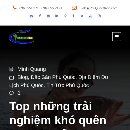
0963.551.271 - 0963. 55.29.71
Sale@PhuQuocXanh.com
Minh Quang
Blog
,
Đặc Sản Phú Quốc
,
Địa Điểm Du
Lịch Phú Quốc
,
Tin Tức Phú Quốc
0
Top những trải
nghiệm khó quên