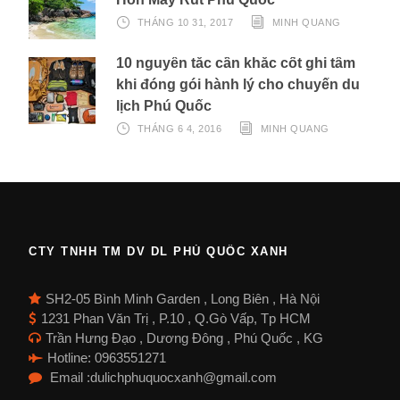
THÁNG 10 31, 2017
MINH QUANG
10 nguyên tắc cần khắc cốt ghi tâm
khi đóng gói hành lý cho chuyến du
lịch Phú Quốc
THÁNG 6 4, 2016
MINH QUANG
CTY TNHH TM DV DL PHÚ QUỐC XANH
SH2-05 Bình Minh Garden , Long Biên , Hà Nội
1231 Phan Văn Trị , P.10 , Q.Gò Vấp, Tp HCM
Trần Hưng Đạo , Dương Đông , Phú Quốc , KG
Hotline: 0963551271
Email :dulichphuquocxanh@gmail.com