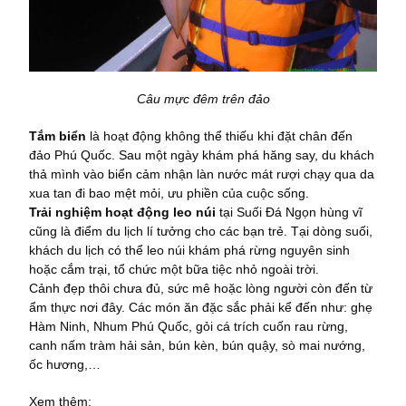
Câu mực đêm trên đảo
Tắm biển
là hoạt động không thể thiếu khi đặt chân đến
đảo Phú Quốc. Sau một ngày khám phá hăng say, du khách
thả mình vào biển cảm nhận làn nước mát rượi chạy qua da
xua tan đi bao mệt mỏi, ưu phiền của cuộc sống.
Trải nghiệm hoạt động leo núi
tại Suối Đá Ngọn hùng vĩ
cũng là điểm du lịch lí tưởng cho các bạn trẻ. Tại dòng suối,
khách du lịch có thể leo núi khám phá rừng nguyên sinh
hoặc cắm trại, tổ chức một bữa tiệc nhỏ ngoài trời.
Cảnh đẹp thôi chưa đủ, sức mê hoặc lòng người còn đến từ
ẩm thực nơi đây. Các món ăn đặc sắc phải kể đến như: ghẹ
Hàm Ninh, Nhum Phú Quốc, gỏi cá trích cuốn rau rừng,
canh nấm tràm hải sản, bún kèn, bún quậy, sò mai nướng,
ốc hương,…
Xem thêm: