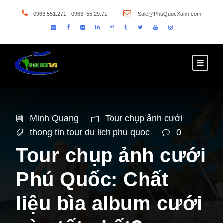
0963.551.271 - 0963. 55.29.71
Sale@PhuQuocXanh.com
Minh Quang
Tour chụp ảnh cưới
thong tin tour du lich phu quoc
0
Tour chụp ảnh cưới
Phú Quốc: Chất
liệu bìa album cưới