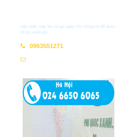
Bạn Cần Tư Vấn?
Hãy nhấc máy lên và gọi ngay cho chúng tôi để được
hỗ trợ miễn phí.
0963551271
sale@phuquocxanh.com