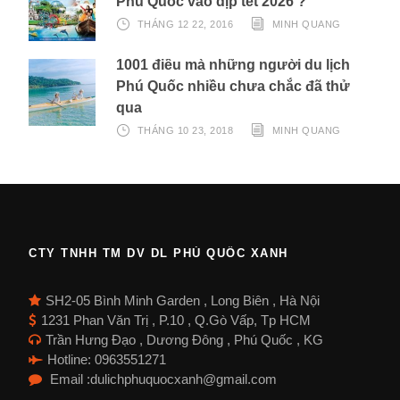
Phú Quốc vào dịp tết 2026 ?
THÁNG 12 22, 2016
MINH QUANG
1001 điều mà những người du lịch
Phú Quốc nhiều chưa chắc đã thử
qua
THÁNG 10 23, 2018
MINH QUANG
CTY TNHH TM DV DL PHÚ QUỐC XANH
SH2-05 Bình Minh Garden , Long Biên , Hà Nội
1231 Phan Văn Trị , P.10 , Q.Gò Vấp, Tp HCM
Trần Hưng Đạo , Dương Đông , Phú Quốc , KG
Hotline: 0963551271
Email :dulichphuquocxanh@gmail.com