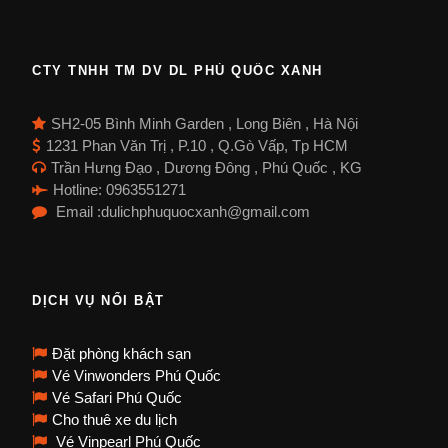
CTY TNHH TM DV DL PHÚ QUỐC XANH
SH2-05 Bình Minh Garden , Long Biên , Hà Nội
1231 Phan Văn Trị , P.10 , Q.Gò Vấp, Tp HCM
Trần Hưng Đạo , Dương Đông , Phú Quốc , KG
Hotline: 0963551271
Email :dulichphuquocxanh@gmail.com
DỊCH VỤ NỔI BẬT
Đặt phòng khách sạn
Vé Vinwonders Phú Quốc
Vé Safari Phú Quốc
Cho thuê xe du lịch
Vé Vinpearl Phú Quốc