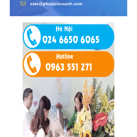
sale@phuquocxanh.com