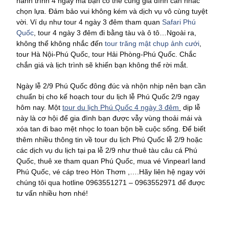
hành trình 4 ngày mà bạn có thể cùng gia đình cân nhắc
chọn lựa. Đảm bảo vui không kém và dịch vụ vô cùng tuyệt
vời. Ví dụ như tour 4 ngày 3 đêm tham quan
Safari Phú
Quốc
, tour 4 ngày 3 đêm đi bằng tàu và ô tô…Ngoài ra,
không thể không nhắc đến
tour trăng mật chụp ảnh cưới
,
tour Hà Nội-Phú Quốc, tour Hải Phòng-Phú Quốc. Chắc
chắn giá và lịch trình sẽ khiến bạn không thể rời mắt.
Ngày lễ 2/9 Phú Quốc đông đúc và nhộn nhịp nên bạn cần
chuẩn bị cho kế hoạch tour du lịch lễ Phú Quốc 2/9 ngay
hôm nay. Một
tour du lịch Phú Quốc 4 ngày 3 đêm
dịp lễ
này là cơ hội để gia đình bạn được vẫy vùng thoải mái và
xóa tan đi bao mệt nhọc lo toan bộn bề cuộc sống. Để biết
thêm nhiều thông tin về tour du lịch Phú Quốc lễ 2/9 hoặc
các dịch vụ du lịch tại pa lễ 2/9 như thuê tàu câu cá Phú
Quốc, thuê xe tham quan Phú Quốc, mua vé Vinpearl land
Phú Quốc, vé cáp treo Hòn Thơm ,….Hãy liên hệ ngay với
chúng tôi qua hotline 0963551271 – 0963552971 để được
tư vấn nhiều hơn nhé!