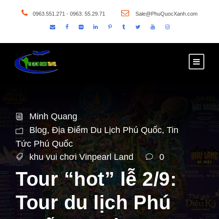
0963.551.271 - 0963. 55.29.71
Sale@PhuQuocXanh.com
Minh Quang
Blog
,
Địa Điểm Du Lịch Phú Quốc
,
Tin
Tức Phú Quốc
khu vui chơi Vinpearl Land
0
Tour “hot” lễ 2/9:
Tour du lịch Phú