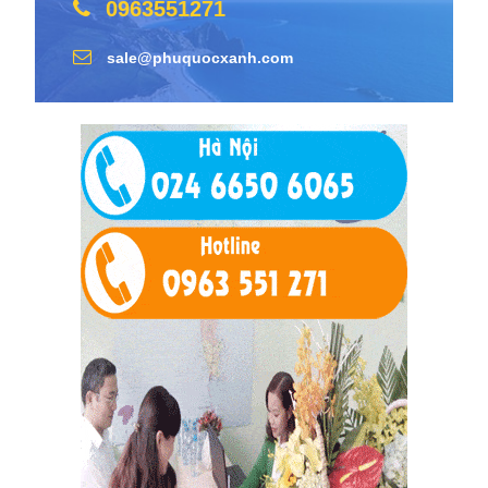
0963551271
sale@phuquocxanh.com