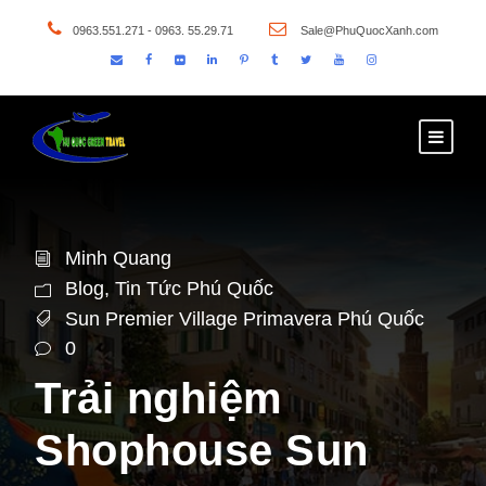
0963.551.271 - 0963. 55.29.71
Sale@PhuQuocXanh.com
Minh Quang
Blog
,
Tin Tức Phú Quốc
Sun Premier Village Primavera Phú Quốc
0
Trải nghiệm
Shophouse Sun