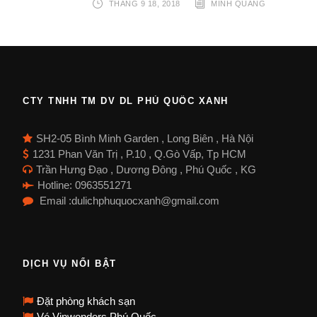
THÁNG 9 18, 2018
MINH QUANG
CTY TNHH TM DV DL PHÚ QUỐC XANH
SH2-05 Bình Minh Garden , Long Biên , Hà Nội
1231 Phan Văn Trị , P.10 , Q.Gò Vấp, Tp HCM
Trần Hưng Đạo , Dương Đông , Phú Quốc , KG
Hotline: 0963551271
Email :dulichphuquocxanh@gmail.com
DỊCH VỤ NỔI BẬT
Đặt phòng khách sạn
Vé Vinwonders Phú Quốc