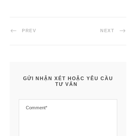
PREV
NEXT
GỬI NHẬN XÉT HOẶC YÊU CẦU
TƯ VẤN