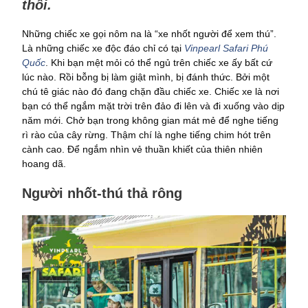
thôi.
Những chiếc xe gọi nôm na là “xe nhốt người để xem thú”.
Là những chiếc xe độc đáo chỉ có tại
Vinpearl Safari Phú
Quốc
. Khi bạn mệt mỏi có thể ngủ trên chiếc xe ấy bất cứ
lúc nào. Rồi bỗng bị làm giật mình, bị đánh thức. Bởi một
chú tê giác nào đó đang chặn đầu chiếc xe. Chiếc xe là nơi
bạn có thể ngắm mặt trời trên đảo đi lên và đi xuống vào dịp
năm mới. Chở bạn trong không gian mát mẻ để nghe tiếng
rì rào của cây rừng. Thậm chí là nghe tiếng chim hót trên
cành cao. Để ngắm nhìn vẻ thuần khiết của thiên nhiên
hoang dã.
Người nhốt-thú thả rông