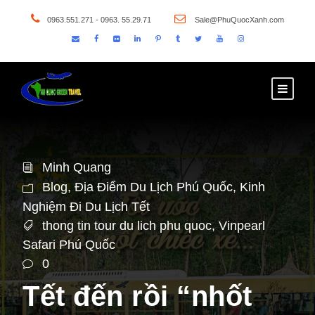
0963.551.271 - 0963. 55.29.71
Sale@PhuQuocXanh.com
Minh Quang
Blog
,
Địa Điểm Du Lịch Phú Quốc
,
Kinh
Nghiệm Đi Du Lịch Tết
thong tin tour du lich phu quoc
,
Vinpearl
Safari Phú Quốc
0
Tết đến rồi “nhốt