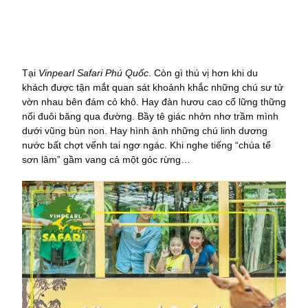
Tại
Vinpearl Safari Phú Quốc
. Còn gì thú vị hơn khi du
khách được tận mắt quan sát khoảnh khắc những chú sư tử
vờn nhau bên đám cỏ khô. Hay đàn hươu cao cổ lững thững
nối đuôi băng qua đường. Bầy tê giác nhởn nhơ trầm mình
dưới vũng bùn non. Hay hình ảnh những chú linh dương
nước bất chợt vểnh tai ngơ ngác. Khi nghe tiếng “chúa tể
sơn lâm” gầm vang cả một góc rừng…