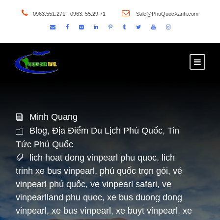
0963.551.271 - 0963. 55.29.71
Sale@PhuQuocXanh.com
Minh Quang
Blog
,
Địa Điểm Du Lịch Phú Quốc
,
Tin
Tức Phú Quốc
lich hoat dong vinpearl phu quoc
,
lich
trinh xe bus vinpearl
,
phú quốc trọn gói
,
vé
vinpearl phú quốc
,
ve vinpearl safari
,
ve
vinpearlland phu quoc
,
xe bus duong dong
vinpearl
,
xe bus vinpearl
,
xe buyt vinpearl
,
xe