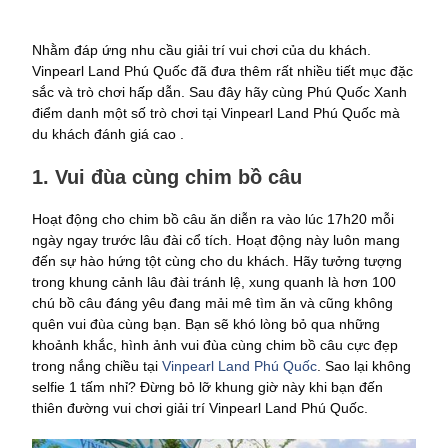
Nhằm đáp ứng nhu cầu giải trí vui chơi của du khách.
Vinpearl Land Phú Quốc đã đưa thêm rất nhiều tiết mục đặc
sắc và trò chơi hấp dẫn. Sau đây hãy cùng Phú Quốc Xanh
điểm danh một số trò chơi tại Vinpearl Land Phú Quốc mà
du khách đánh giá cao .
1. Vui đùa cùng chim bồ câu
Hoạt động cho chim bồ câu ăn diễn ra vào lúc 17h20 mỗi
ngày ngay trước lâu đài cổ tích. Hoạt động này luôn mang
đến sự hào hứng tột cùng cho du khách. Hãy tưởng tượng
trong khung cảnh lâu đài tránh lệ, xung quanh là hơn 100
chú bồ câu đáng yêu đang mải mê tìm ăn và cũng không
quên vui đùa cùng bạn. Bạn sẽ khó lòng bỏ qua những
khoảnh khắc, hình ảnh vui đùa cùng chim bồ câu cực đẹp
trong nắng chiều tại
Vinpearl Land Phú Quốc
. Sao lại không
selfie 1 tấm nhỉ? Đừng bỏ
lỡ khung giờ này khi bạn đến
thiên đường vui chơi giải trí Vinpearl Land Phú Quốc.