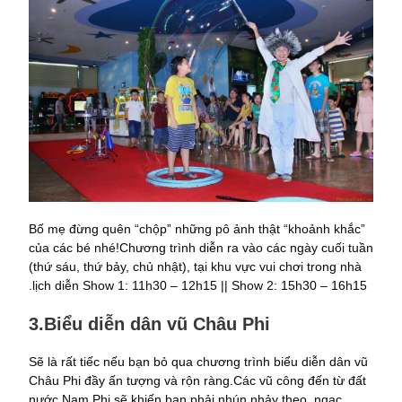
Bố mẹ đừng quên “chộp” những pô ảnh thật “khoảnh khắc”
của các bé nhé!Chương trình diễn ra vào các ngày cuối tuần
(thứ sáu, thứ bảy, chủ nhật), tại khu vực vui chơi trong nhà
.lịch diễn Show 1: 11h30 – 12h15 || Show 2: 15h30 – 16h15
3.Biểu diễn dân vũ Châu Phi
Sẽ là rất tiếc nếu bạn bỏ qua chương trình biểu diễn dân vũ
Châu Phi đầy ấn tượng và rộn ràng.Các vũ công đến từ đất
nước Nam Phi sẽ khiến bạn phải nhún nhảy theo, ngạc