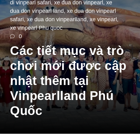
di vinpearl safari
,
xe đua don vinpearl
,
xe
dua don vinpearl land
,
xe dua don vinpearl
safari
,
xe dua don vinpearlland
,
xe vinpearl
,
xe vinpearl Phu quoc
0
Các tiết mục và trò
chơi mới được cập
nhật thêm tại
Vinpearlland Phú
Quốc