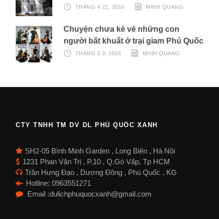
THÁNG 4 21, 2016
MINH QUANG
Chuyện chưa kể về những con
người bất khuất ở trại giam Phú Quốc
THÁNG 5 9, 2016
MINH QUANG
CTY TNHH TM DV DL PHÚ QUỐC XANH
SH2-05 Bình Minh Garden , Long Biên , Hà Nội
1231 Phan Văn Trị , P.10 , Q.Gò Vấp, Tp HCM
Trần Hưng Đạo , Dương Đông , Phú Quốc , KG
Hotline: 0963551271
Email :dulichphuquocxanh@gmail.com