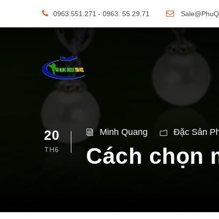
0963.551.271 - 0963. 55.29.71
Sale@PhuQ
Minh Quang
Đặc Sản P
20
Cách chọn 
TH6