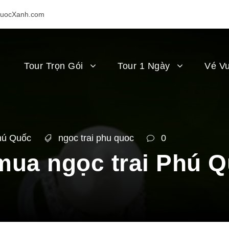
uocXanh.com
Tour Trọn Gói
Tour 1 Ngày
Vé Vu
hú Quốc
ngoc trai phu quoc
0
mua ngọc trai Phú 