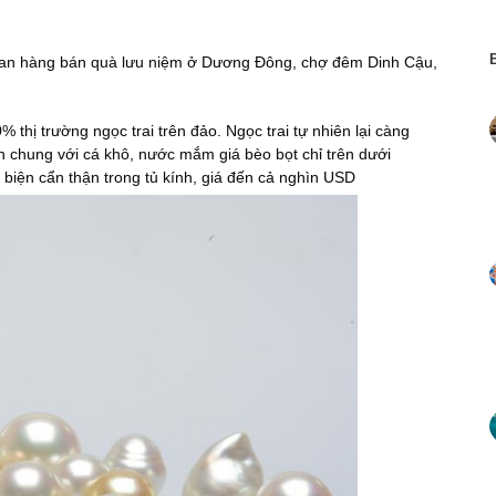
gian hàng bán quà lưu niệm ở Dương Đông, chợ đêm Dinh Cậu,
 thị trường ngọc trai trên đảo. Ngọc trai tự nhiên lại càng
n chung với cá khô, nước mắm giá bèo bọt chỉ trên dưới
 biện cẩn thận trong tủ kính, giá đến cả nghìn USD