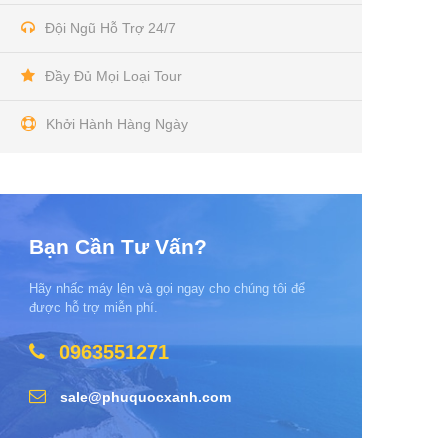
Đội Ngũ Hỗ Trợ 24/7
Đầy Đủ Mọi Loại Tour
Khởi Hành Hàng Ngày
Bạn Cần Tư Vấn?
Hãy nhấc máy lên và gọi ngay cho chúng tôi để
được hỗ trợ miễn phí.
0963551271
sale@phuquocxanh.com