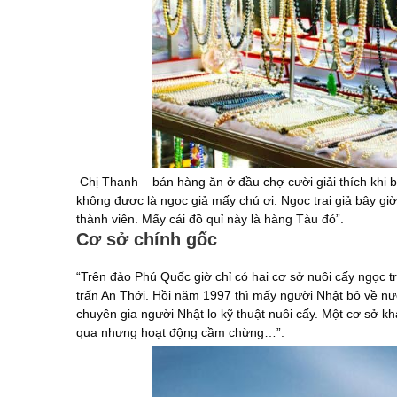
Chị Thanh – bán hàng ăn ở đầu chợ cười giải thích khi b
không được là ngọc giả mấy chú ơi. Ngọc trai giả bây giờ 
thành viên. Mấy cái đồ quỉ này là hàng Tàu đó”.
Cơ sở chính gốc
“Trên đảo Phú Quốc giờ chỉ có hai cơ sở nuôi cấy ngọc tra
trấn An Thới. Hồi năm 1997 thì mấy người Nhật bỏ về nư
chuyên gia người Nhật lo kỹ thuật nuôi cấy. Một cơ sở k
qua nhưng hoạt động cầm chừng…”.