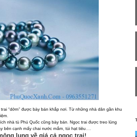
 trai “dởm” được bày bán khắp nơi. Từ những nhà dân gần khu
niệm.
tích nhà tù Phú Quốc cũng bày bán. Ngọc trai được treo lủng
ay bên cạnh mấy chai nước mắm, túi hạt tiêu….
mông lung về giá cả ngọc trai!