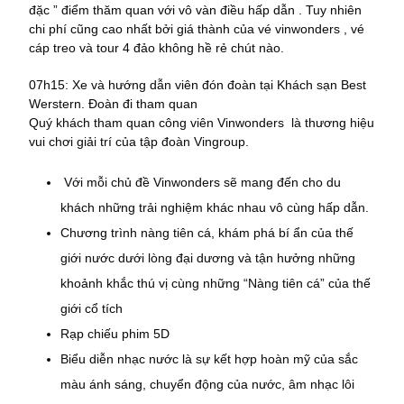
đặc ” điểm thăm quan với vô vàn điều hấp dẫn . Tuy nhiên
chi phí cũng cao nhất bởi giá thành của vé vinwonders , vé
cáp treo và tour 4 đảo không hề rẻ chút nào.
07h15: Xe và hướng dẫn viên đón đoàn tại Khách sạn Best
Werstern. Đoàn đi tham quan
Quý khách tham quan công viên Vinwonders là thương hiệu
vui chơi giải trí của tập đoàn Vingroup.
Với mỗi chủ đề Vinwonders sẽ mang đến cho du
khách những trải nghiệm khác nhau vô cùng hấp dẫn.
Chương trình nàng tiên cá, khám phá bí ẩn của thế
giới nước dưới lòng đại dương và tận hưởng những
khoảnh khắc thú vị cùng những “Nàng tiên cá” của thế
giới cổ tích
Rạp chiếu phim 5D
Biểu diễn nhạc nước là sự kết hợp hoàn mỹ của sắc
màu ánh sáng, chuyển động của nước, âm nhạc lôi