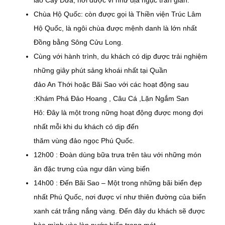
Chùa Hộ Quốc: còn được gọi là Thiền viện Trúc Lâm
Hộ Quốc, là ngôi chùa được mệnh danh là lớn nhất
Đồng bằng Sông Cửu Long.
Cùng với hành trình, du khách có dịp được trải nghiệm
những giây phút sảng khoái nhất tại Quần
đảo An Thới hoặc Bãi Sao với các hoạt động sau
:Khám Phá Đảo Hoang , Câu Cá ,Lặn Ngắm San
Hô: Đây là một trong nững hoạt động được mong đợi
nhất mỗi khi du khách có dịp đến
thăm vùng đảo ngọc Phú Quốc.
12h00 : Đoàn dùng bữa trưa trên tàu với những món
ăn đặc trưng của ngư dân vùng biển
14h00 : Đến Bãi Sao – Một trong những bãi biển đẹp
nhất Phú Quốc, nơi được ví như thiên đường của biển
xanh cát trắng nắng vàng. Đến đây du khách sẽ được
hòa mình vào làn nước biển trong mát.