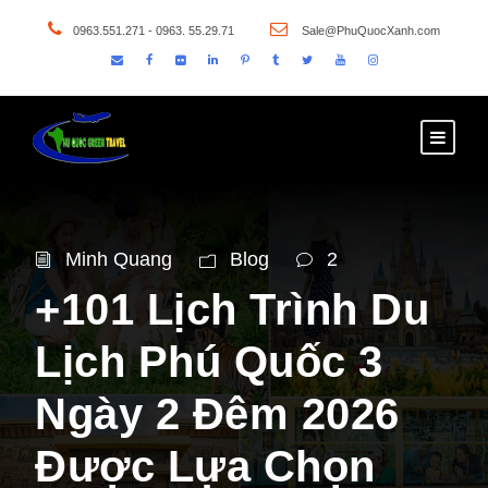
0963.551.271 - 0963. 55.29.71
Sale@PhuQuocXanh.com
Minh Quang
Blog
2
+101 Lịch Trình Du
Lịch Phú Quốc 3
Ngày 2 Đêm 2026
Được Lựa Chọn