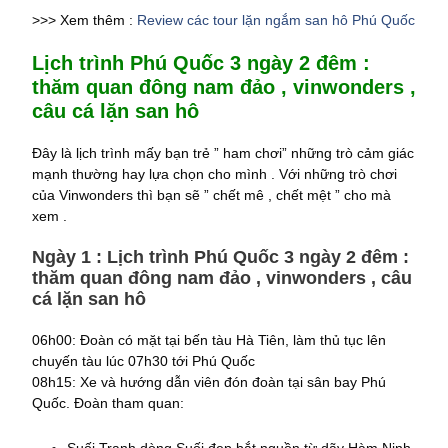
>>> Xem thêm :
Review các tour lặn ngắm san hô Phú Quốc
Lịch trình Phú Quốc 3 ngày 2 đêm :
thăm quan đông nam đảo , vinwonders ,
câu cá lặn san hô
Đây là lịch trình mấy bạn trẻ ” ham chơi” những trò cảm giác
mạnh thường hay lựa chọn cho mình . Với những trò chơi
của Vinwonders thì bạn sẽ ” chết mê , chết mệt ” cho mà
xem .
Ngày 1 : Lịch trình Phú Quốc 3 ngày 2 đêm :
thăm quan đông nam đảo , vinwonders , câu
cá lặn san hô
06h00: Đoàn có mặt tại bến tàu Hà Tiên, làm thủ tục lên
chuyến tàu lúc 07h30 tới Phú Quốc
08h15: Xe và hướng dẫn viên đón đoàn tại sân bay Phú
Quốc. Đoàn tham quan:
Suối Tranh dòng Suối đẹp bắt nguồn từ dãy Hàm Ninh.