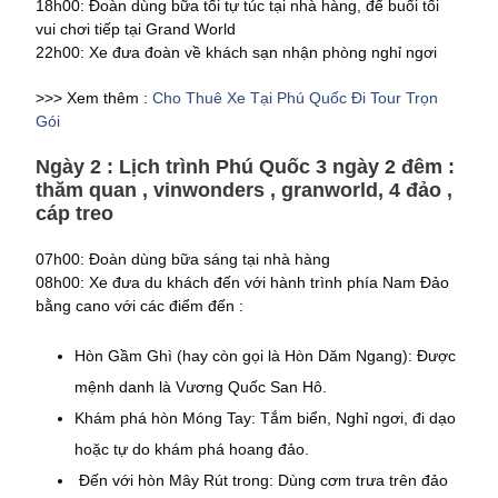
18h00: Đoàn dùng bữa tối tự túc tại nhà hàng, để buổi tối
vui chơi tiếp tại Grand World
22h00: Xe đưa đoàn về khách sạn nhận phòng nghỉ ngơi
>>> Xem thêm :
Cho Thuê Xe Tại Phú Quốc Đi Tour Trọn
Gói
Ngày 2 : Lịch trình Phú Quốc 3 ngày 2 đêm :
thăm quan , vinwonders , granworld, 4 đảo ,
cáp treo
07h00: Đoàn dùng bữa sáng tại nhà hàng
08h00: Xe đưa du khách đến với hành trình phía Nam Đảo
bằng cano với các điểm đến :
Hòn Gầm Ghì (hay còn gọi là Hòn Dăm Ngang): Được
mệnh danh là Vương Quốc San Hô.
Khám phá hòn Móng Tay: Tắm biển, Nghỉ ngơi, đi dạo
hoặc tự do khám phá hoang đảo.
Đến với hòn Mây Rút trong: Dùng cơm trưa trên đảo