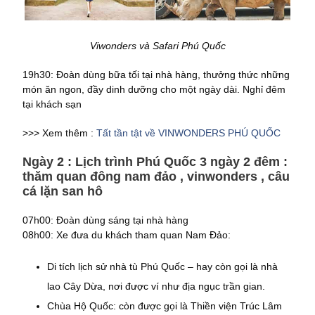
Viwonders và Safari Phú Quốc
19h30: Đoàn dùng bữa tối tại nhà hàng, thưởng thức những
món ăn ngon, đầy dinh dưỡng cho một ngày dài. Nghỉ đêm
tại khách sạn
>>> Xem thêm :
Tất tần tật về VINWONDERS PHÚ QUỐC
Ngày 2 : Lịch trình Phú Quốc 3 ngày 2 đêm :
thăm quan đông nam đảo , vinwonders , câu
cá lặn san hô
07h00: Đoàn dùng sáng tại nhà hàng
08h00: Xe đưa du khách tham quan Nam Đảo:
Di tích lịch sử nhà tù Phú Quốc – hay còn gọi là nhà
lao Cây Dừa, nơi được ví như địa ngục trần gian.
Chùa Hộ Quốc: còn được gọi là Thiền viện Trúc Lâm