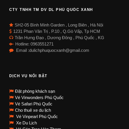
CTY TNHH TM DV DL PHÚ QUỐC XANH
SH2-05 Bình Minh Garden , Long Biên , Hà Nội
1231 Phan Văn Trị , P.10 , Q.Gò Vấp, Tp HCM
Trần Hưng Đạo , Dương Đông , Phú Quốc , KG
Hotline: 0963551271
Email :dulichphuquocxanh@gmail.com
DỊCH VỤ NỔI BẬT
Đặt phòng khách sạn
Vé Vinwonders Phú Quốc
Vé Safari Phú Quốc
Cho thuê xe du lịch
Vé Vinpearl Phú Quốc
Xe Du Lịch