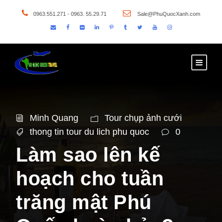
0963.551.271 - 0963. 55.29.71
Sale@PhuQuocXanh.com
Minh Quang
Tour chụp ảnh cưới
thong tin tour du lich phu quoc
0
Làm sao lên kế
hoạch cho tuần
trăng mật Phú