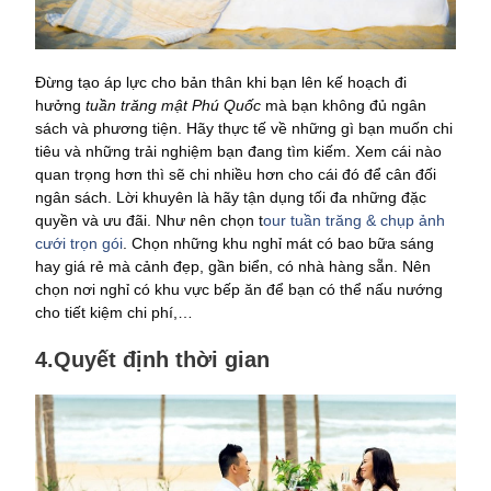
Đừng tạo áp lực cho bản thân khi bạn lên kế hoạch đi
hưởng
tuần trăng mật Phú Quốc
mà bạn không đủ ngân
sách và phương tiện. Hãy thực tế về những gì bạn muốn chi
tiêu và những trải nghiệm bạn đang tìm kiếm. Xem cái nào
quan trọng hơn thì sẽ chi nhiều hơn cho cái đó để cân đối
ngân sách. Lời khuyên là hãy tận dụng tối đa những đặc
quyền và ưu đãi. Như nên chọn t
our tuần trăng & chụp ảnh
cưới trọn gói
. Chọn những khu nghỉ mát có bao bữa sáng
hay giá rẻ mà cảnh đẹp, gần biển, có nhà hàng sẵn. Nên
chọn nơi nghỉ có khu vực bếp ăn để bạn có thể nấu nướng
cho tiết kiệm chi phí,…
4.Quyết định thời gian