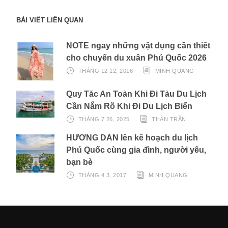
BÀI VIẾT LIÊN QUAN
NOTE ngay những vật dụng cần thiết
cho chuyến du xuân Phú Quốc 2026
THÁNG 12 12, 2016
MINH QUANG
Quy Tắc An Toàn Khi Đi Tàu Du Lịch
Cần Nắm Rõ Khi Đi Du Lịch Biển
THÁNG 7 26, 2025
THÂN TRẦN
HƯỚNG DẪN lên kế hoạch du lịch
Phú Quốc cùng gia đình, người yêu,
bạn bè
THÁNG 4 3, 2017
MINH QUANG