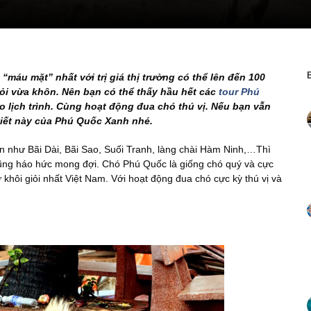
máu mặt” nhất với trị giá thị trường có thể lên đến 100
iỏi vừa khôn. Nên bạn có thể thấy hầu hết các
tour Phú
 lịch trình. Cùng hoạt động đua chó thú vị. Nếu bạn vẫn
viết này của Phú Quốc Xanh nhé.
ến như Bãi Dài, Bãi Sao, Suối Tranh, làng chài Hàm Ninh,…Thì
ũng háo hức mong đợi. Chó Phú Quốc là giống chó quý và cực
khôi giỏi nhất Việt Nam. Với hoạt động đua chó cực kỳ thú vị và