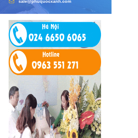
sale@phuquocxanh.com