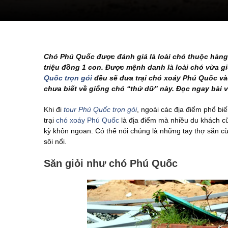
Chó Phú Quốc được đánh giá là loài chó thuộc hàng “
triệu đồng 1 con. Được mệnh danh là loài chó vừa g
Quốc trọn gói
đều sẽ đưa trại chó xoáy Phú Quốc vào
chưa biết về giống chó “thứ dữ” này. Đọc ngay bài 
Khi đi
tour Phú Quốc trọn gói
, ngoài các địa điểm phổ bi
trại
chó xoáy Phú Quốc
là địa điểm mà nhiều du khách c
kỳ khôn ngoan. Có thể nói chúng là những tay thợ săn cừ 
sôi nổi.
Săn giỏi như chó Phú Quốc