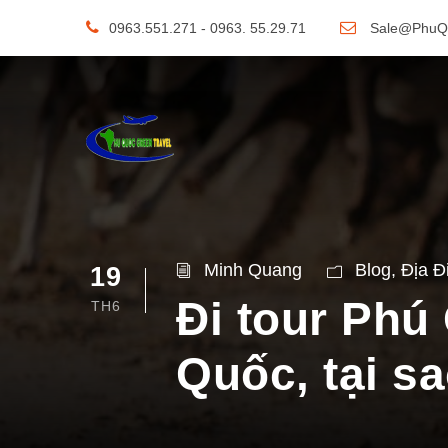
0963.551.271 - 0963. 55.29.71
Sale@PhuQ
Minh Quang
Blog
,
Địa Đ
19
Đi tour Phú
TH6
Quốc, tại s