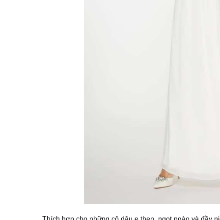
Thích hợp cho những cô dâu e thẹn, ngọt ngào và đầy n