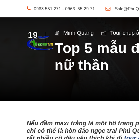
0963.551.271 - 0963. 55.29.71
Sale@PhuQ
Minh Quang
Tour chụp 
19
Top 5 mẫu đ
TH6
nữ thần
Nếu đầm maxi trắng là một bộ trang p
chỉ có thể là hòn đảo ngọc trai Phú 
rất nhiều cô dâu yêu thích khi đi
tour