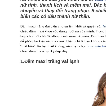
nữ tính, thanh lịch và mềm mại. Đặc bi
chuyển và thay đổi trang phục. 5 chi
biến các cô dâu thành nữ thần.
Đầm maxi trắng đại diện cho sự tinh khôi và quyến rũ.
To
chiếc đầm maxi khoe vóc dáng nuột nà của mình. Trong kí
hợp cho một chủ đề album cưới mùa hè, mùa đông hay th
dễ phối phụ kiện và hoa cưới. Thậm chí là bạn không cần
“mất hồn”. Và bạn biết không, nếu bạn chọn
tour tuần t
chiếc đầm maxi cực kỳ đẹp đấy.
1.Đầm maxi trắng vai lạnh