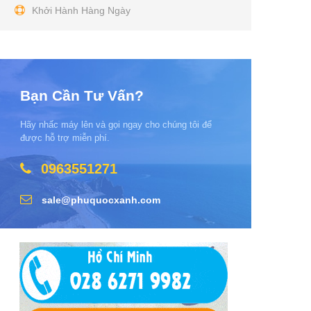
Khởi Hành Hàng Ngày
Bạn Cần Tư Vấn?
Hãy nhấc máy lên và gọi ngay cho chúng tôi để
được hỗ trợ miễn phí.
0963551271
sale@phuquocxanh.com