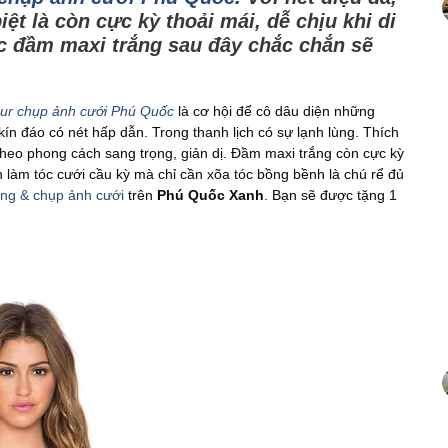
ệt là còn cực kỳ thoải mái, dễ chịu khi di
ếc đầm maxi trắng sau đây chắc chắn sẽ
ur chụp ảnh cưới Phú Quốc
là cơ hội để cô dâu diện những
n đáo có nét hấp dẫn. Trong thanh lịch có sự lạnh lùng. Thích
eo phong cách sang trọng, giản dị. Đầm maxi trắng còn cực kỳ
 làm tóc cưới cầu kỳ mà chỉ cần xõa tóc bồng bềnh là chú rể đủ
răng & chụp ảnh cưới
trên
Phú Quốc Xanh
. Bạn sẽ được tặng 1