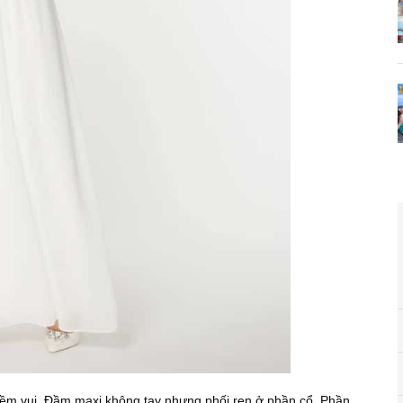
iềm vui. Đầm maxi không tay nhưng phối ren ở phần cổ. Phần