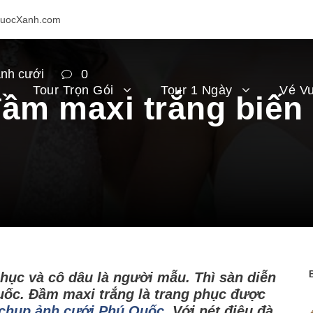
uocXanh.com
ảnh cưới
0
Tour Trọn Gói
Tour 1 Ngày
Vé Vu
ầm maxi trắng biến
hục và cô dâu là người mẫu. Thì sàn diễn
Quốc. Đầm maxi trắng là trang phục được
 chụp ảnh cưới Phú Quốc
. Với nét điệu đà,