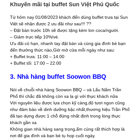
Khuyến mãi tại buffet Sun Việt Phú Quốc
Từ hôm nay 01/08/2023 khách đến dùng buffet trưa tại Sun
Việt sẽ nhận được 2 ưu đãi như sau!!! ??
– Đặt bàn trước 10h sẽ được tặng kèm lon coca/người.
– Giảm trực tiếp 10%/vé.
Ưu đãi có hạn, nhanh tay đặt bàn và cùng gia đình bè bạn
đến thưởng thức nào,Giờ mở cửa mỗi ngày như sau:
+ Buffet trưa: 11:00 – 14:00
+ Buffet tối: 17:00 – 22:00
3. Nhà hàng buffet Soowon BBQ
Nói về chuỗi nhà hàng Soowon BBQ – và Lẩu Nấm Trần
Phố thì chắc đã không còn xa lạ gì với thực khách nữa
Với nguyên liệu được lựa chọn kỹ càng,độ tươi ngon cũng
như đảm bảo về dinh dưỡng bậc nhất,thương hiệu Trần Phố
đã tạo dựng được 1 chỗ đứng nhất định trong lòng thực
khách gần xa
Không gian nhà hàng sang trọng,ấm cúng rất thích hợp là
nơi để gia đình và bạn bè tụ họp cuối ngày.