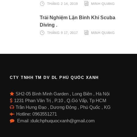
THÁNG 2 14, 2019
MINH QUANG
Trải Nghiệm Lặn Bình Khí Scuba
Diving .
THÁNG 9 17, 2017
MINH QUANG
CTY TNHH TM DV DL PHÚ QUỐC XANH
SH2-05 Bình Minh Garden , Long Biên , Hà Nội
1231 Phan Văn Trị , P.10 , Q.Gò Vấp, Tp HCM
Trần Hưng Đạo , Dương Đông , Phú Quốc , KG
Hotline: 0963551271
Email :dulichphuquocxanh@gmail.com