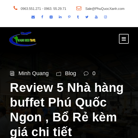
0963.551.271 - 0963. 55.29.71
Sale@PhuQuocXanh.com
Minh Quang
Blog
0
Review 5 Nhà hàng
buffet Phú Quốc
Ngon , Bổ Rẻ kèm
giá chi tiết