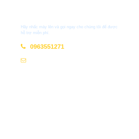
Bạn Cần Tư Vấn?
Hãy nhấc máy lên và gọi ngay cho chúng tôi để được
hỗ trợ miễn phí.
0963551271
sale@phuquocxanh.com