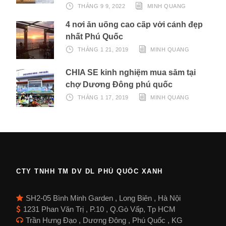
THÁNG 9 9, 2022
MINH QUANG
4 nơi ăn uống cao cấp với cảnh đẹp
nhất Phú Quốc
THÁNG 1 21, 2019
MINH QUANG
CHIA SẺ kinh nghiệm mua sắm tại
chợ Dương Đông phú quốc
THÁNG 1 17, 2019
MINH QUANG
CTY TNHH TM DV DL PHÚ QUỐC XANH
SH2-05 Bình Minh Garden , Long Biên , Hà Nội
1231 Phan Văn Trị , P.10 , Q.Gò Vấp, Tp HCM
Trần Hưng Đạo , Dương Đông , Phú Quốc , KG