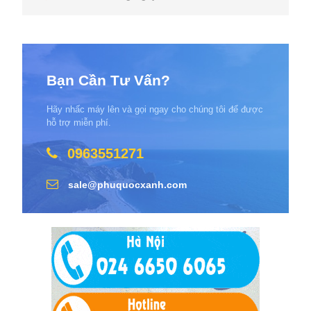
Bạn Cần Tư Vấn?
Hãy nhấc máy lên và gọi ngay cho chúng tôi để được
hỗ trợ miễn phí.
0963551271
sale@phuquocxanh.com