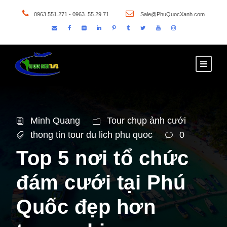
0963.551.271 - 0963. 55.29.71
Sale@PhuQuocXanh.com
Minh Quang
Tour chụp ảnh cưới
thong tin tour du lich phu quoc
0
Top 5 nơi tổ chức
đám cưới tại Phú
Quốc đẹp hơn