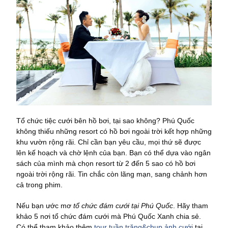
Tổ chức tiệc cưới bên hồ bơi, tại sao không? Phú Quốc
không thiếu những resort có hồ bơi ngoài trời kết hợp những
khu vườn rộng rãi. Chỉ cần bạn yêu cầu, mọi thứ sẽ được
lên kế hoạch và chờ lệnh của bạn. Bạn có thể dựa vào ngân
sách của mình mà chọn resort từ 2 đến 5 sao có hồ bơi
ngoài trời rộng rãi. Tin chắc còn lãng mạn, sang chảnh hơn
cả trong phim.
Nếu bạn ước mơ
tổ chức đám cưới tại Phú Quốc
. Hãy tham
khảo 5 nơi tổ chức đám cưới mà Phú Quốc Xanh chia sẻ.
Có thể tham khảo thêm
tour tuần trăng&chụp ảnh cưới
tại